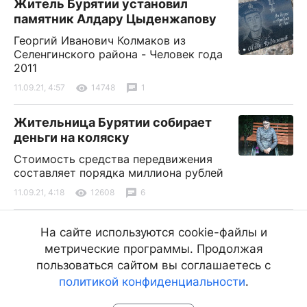
Житель Бурятии установил
памятник Алдару Цыденжапову
Георгий Иванович Колмаков из
Селенгинского района - Человек года
2011
11.09.21, 4:57
14748
1
Жительница Бурятии собирает
деньги на коляску
Стоимость средства передвижения
составляет порядка миллиона рублей
11.09.21, 4:18
12608
6
В Бурятии 78 новых больных
На сайте используются cookie-файлы и
коронавирусом
метрические программы. Продолжая
Жертвами коронавируса стали два человека
пользоваться сайтом вы соглашаетесь с
политикой конфиденциальности
.
11.09.21, 3:15
4079