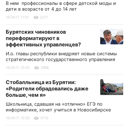
В нем про­фес­си­она­лы в сфе­ре дет­ской мо­ды и
де­ти в воз­расте от 4 до 14 лет
16.06.17, 11:07
2271
Бурятских чиновников
переформатируют в
эффективных управленцев?
И.о. главы республики внедряет новые системы
стратегического государственного управления
16.06.17, 10:42
2988
Стобалльница из Бурятии:
«Родители обрадовались даже
больше, чем я»
Школьница, сдавшая на «отлично» ЕГЭ по
информатике, хочет учиться в Новосибирске
16.06.17, 10:29
5710