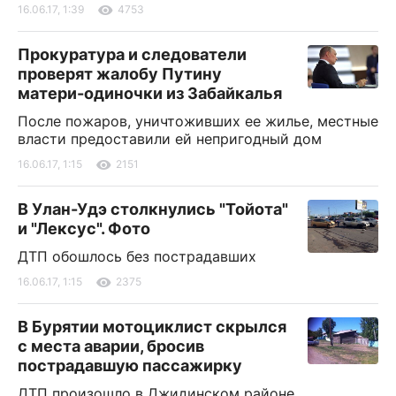
16.06.17, 1:39
4753
Прокуратура и следователи
проверят жалобу Путину
матери-одиночки из Забайкалья
После пожаров, уничтоживших ее жилье, местные
власти предоставили ей непригодный дом
16.06.17, 1:15
2151
В Улан-Удэ столкнулись "Тойота"
и "Лексус". Фото
ДТП обошлось без пострадавших
16.06.17, 1:15
2375
В Бурятии мотоциклист скрылся
с места аварии, бросив
пострадавшую пассажирку
ДТП произошло в Джидинском районе