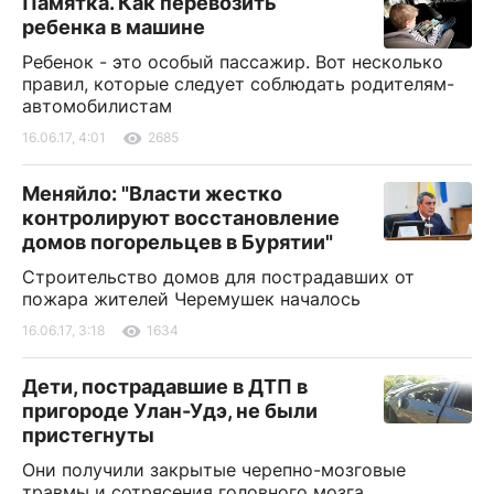
Памятка. Как перевозить
ребенка в машине
Ребенок - это особый пассажир. Вот несколько
правил, которые следует соблюдать родителям-
автомобилистам
16.06.17, 4:01
2685
Меняйло: "Власти жестко
контролируют восстановление
домов погорельцев в Бурятии"
Строительство домов для пострадавших от
пожара жителей Черемушек началось
16.06.17, 3:18
1634
Дети, пострадавшие в ДТП в
пригороде Улан-Удэ, не были
пристегнуты
Они получили закрытые черепно-мозговые
травмы и сотрясения головного мозга