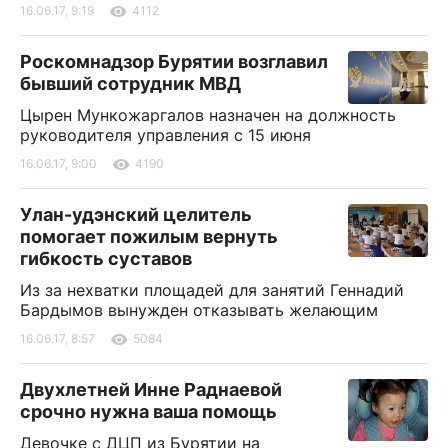
16.06.17, 9:19
4112
Роскомнадзор Бурятии возглавил
бывший сотрудник МВД
Цырен Мункожаргалов назначен на должность
руководителя управления с 15 июня
16.06.17, 9:00
4190
Улан-удэнский целитель
помогает пожилым вернуть
гибкость суставов
Из за нехватки площадей для занятий Геннадий
Бардымов вынужден отказывать желающим
16.06.17, 8:57
5084
Двухлетней Инне Раднаевой
срочно нужна ваша помощь
Девочке с ДЦП из Бурятии на