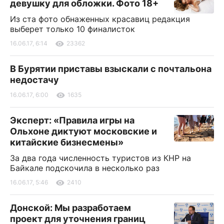
девушку для обложки. Фото 18+
Из ста фото обнаженных красавиц редакция
выберет только 10 финалисток
16.06.17, 6:14
23362
В Бурятии приставы взыскали с почтальона
недостачу
16.06.17, 6:00
1635
Эксперт: «Правила игры на
Ольхоне диктуют московские и
китайские бизнесмены»
За два года численность туристов из КНР на
Байкале подскочила в несколько раз
16.06.17, 5:46
2410
Донской: Мы разработаем
проект для уточнения границ