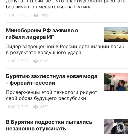
Депутат ГД считает, что власти должны работать
без личного вмешательства Путина
16.06.17, 7:53
1892
Минобороны РФ заявило о
гибели лидера ИГ
Лидер запрещенной в России организации погиб
в результате воздушного удара
16.06.17, 7:29
2133
Бурятию захлестнула новая мода
- форсайт-сессии
Приверженцы этой технологи рисуют
свой образ будущего республики
16.06.17, 7:27
3862
В Бурятии подростки пытались
незаконно отужинать