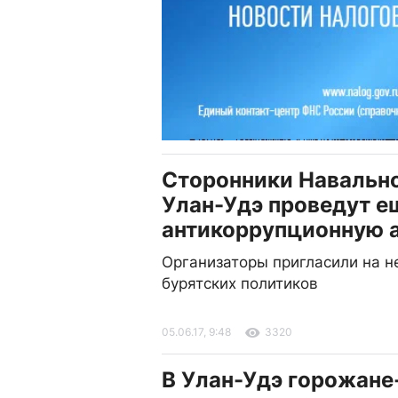
Сторонники Навально
Улан-Удэ проведут е
антикоррупционную 
Организаторы пригласили на н
бурятских политиков
05.06.17, 9:48
3320
В Улан-Удэ горожане