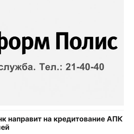
нк направит на кредитование АПК
лей