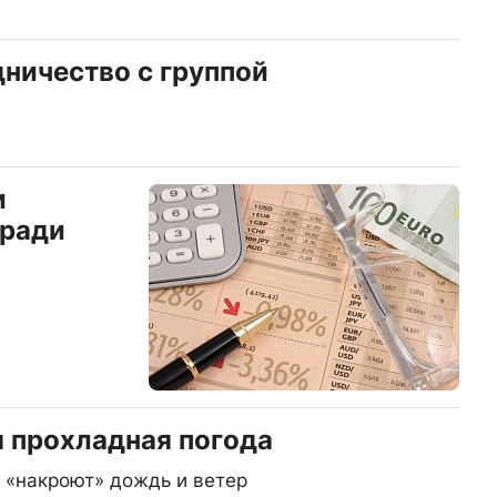
дничество с группой
и
 ради
я прохладная погода
 «накроют» дождь и ветер