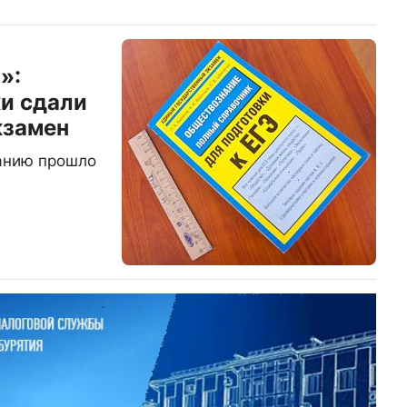
»:
и сдали
кзамен
анию прошло