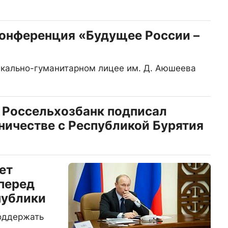
конференция «Будущее России –
ыкально-гуманитарном лицее им. Д. Аюшеева
 Россельхозбанк подписал
ничестве с Республикой Бурятия
ет
 перед
публики
оддержать