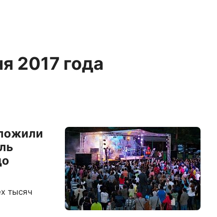
ня 2017 года
дложили
ль
до
ех тысяч