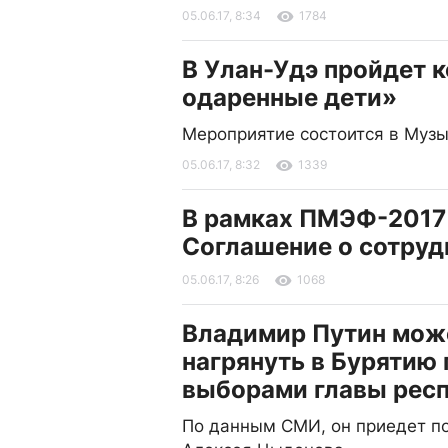
05.06.17, 8:34
1784
В Улан-Удэ пройдет 
одаренные дети»
Мероприятие состоится в Муз
05.06.17, 8:32
1339
В рамках ПМЭФ-2017
Соглашение о сотруд
05.06.17, 8:26
1068
Владимир Путин мож
нагрянуть в Бурятию
выборами главы рес
По данным СМИ, он приедет п