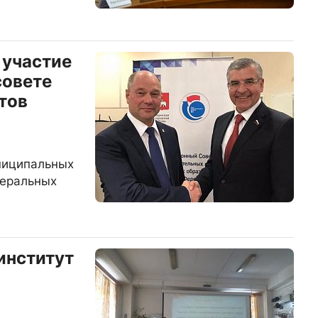
 участие
совете
тов
ниципальных
деральных
институт