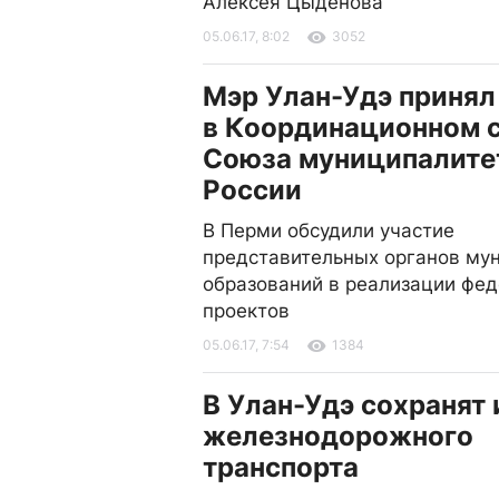
Алексея Цыденова
05.06.17, 8:02
3052
Мэр Улан-Удэ принял
в Координационном 
Союза муниципалите
России
В Перми обсудили участие
представительных органов му
образований в реализации фе
проектов
05.06.17, 7:54
1384
В Улан-Удэ сохранят 
железнодорожного
транспорта