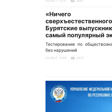
05.06.17, 13:31
2942
«Ничего
сверхъестественного
Бурятские выпускник
самый популярный э
Тестирование по обществозн
без нарушений
05.06.17, 12:00
2437