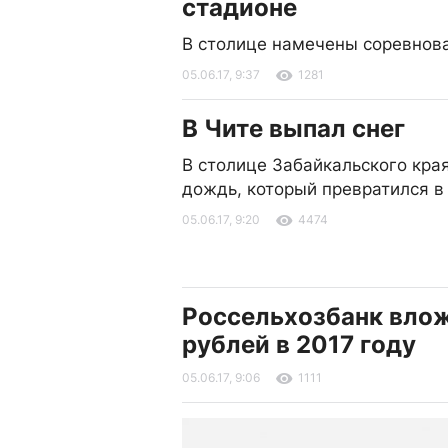
стадионе
В столице намечены соревнова
05.06.17, 9:37
1281
В Чите выпал снег
В столице Забайкальского кра
дождь, который превратился в 
05.06.17, 9:20
4474
Россельхозбанк влож
рублей в 2017 году
05.06.17, 9:06
1111