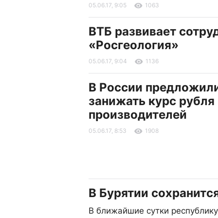
05.06.17, 9:05
1063
ВТБ развивает сотру
«Росгеология»
05.06.17, 9:04
1136
В России предложил
занижать курс рубля
производителей
05.06.17, 8:53
1908
В Бурятии сохранитс
В ближайшие сутки республику