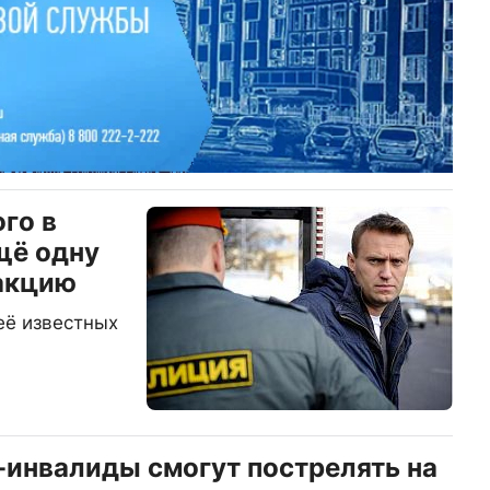
го в
щё одну
акцию
её известных
-инвалиды смогут пострелять на