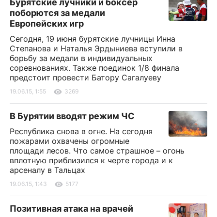
Бурятские лучники и боксер
поборются за медали
Европейских игр
Сегодня, 19 июня бурятские лучницы Инна
Степанова и Наталья Эрдыниева вступили в
борьбу за медали в индивидуальных
соревнованиях. Также поединок 1/8 финала
предстоит провести Батору Сагалуеву
19.06.15, 1:55
3269
В Бурятии вводят режим ЧС
Республика снова в огне. На сегодня
пожарами охвачены огромные
площади лесов. Что самое страшное – огонь
вплотную приблизился к черте города и к
арсеналу в Тальцах
19.06.15, 1:43
5177
Позитивная атака на врачей