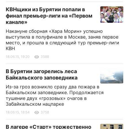
КВНщики из Бурятии попали в
финал премьер-лиги на «Первом
канале»
Накануне сборная «Хара Морин» успешно
выступила в полуфинале в Москве, заняв первое
место, и прошла в следующий тур премьер-лиги
КВН
18.06.15, 19:20
3588
В Бурятии загорелись леса
Байкальского заповедника
Из-за гроз возникло сразу два пожара в
Байкальском заповеднике. Продолжается
тушение двух «грозовых» очагов в
Забайкальском нацпарке
18.06.15, 18:54
3758
В лагере «Старт» торжественно