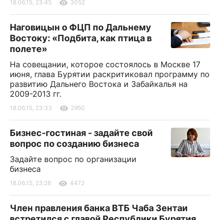
18.06.15, 23:45
3052
Наговицын о ФЦП по Дальнему
Востоку: «Подбита, как птица в
полете»
На совещании, которое состоялось в Москве 17
июня, глава Бурятии раскритиковал программу по
развитию Дальнего Востока и Забайкалья на
2009-2013 гг.
18.06.15, 23:33
2950
Бизнес-гостиная - задайте свой
вопрос по созданию бизнеса
Задайте вопрос по организации
бизнеса
18.06.15, 23:26
4472
Член правления банка ВТБ Чаба Зентаи
встретился с главой Республики Бурятия