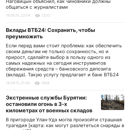
Наговицын объяснил, как чиновники должны
общаться с журналистами
18.06.15, 22:04
2332
Вклады ВТБ24: Сохранить, чтобы
преумножить
Если перед вами стоит проблема: как обеспечить
своим деньгам не только сохранность, но и
прирост, сделайте выбор в пользу одного из
самых надежных на сегодня инструментов
сбережения средств – банковского депозита
(вклада). Такую услугу предлагает и банк ВТБ24
18.06.15, 21:40
1648
Экстренные службы Бурятии:
остановили огонь в 3-х
километрах от военных складов
В пригороде Улан-Удэ могла произойти страшная
трагедия [карта: как могут разлететься снаряды в