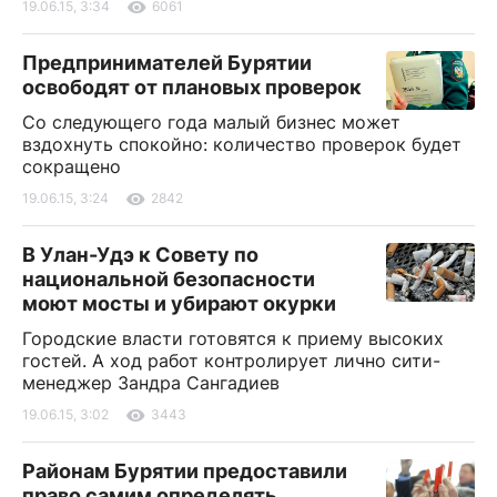
19.06.15, 3:34
6061
Предпринимателей Бурятии
освободят от плановых проверок
Со следующего года малый бизнес может
вздохнуть спокойно: количество проверок будет
сокращено
19.06.15, 3:24
2842
В Улан-Удэ к Совету по
национальной безопасности
моют мосты и убирают окурки
Городские власти готовятся к приему высоких
гостей. А ход работ контролирует лично сити-
менеджер Зандра Сангадиев
19.06.15, 3:02
3443
Районам Бурятии предоставили
право самим определять