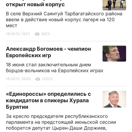
открыт новый корпус
В селе Верхний Саянтуй Тарбагатайского района
ввели в действие новый корпус лагеря на 120
мест
18.06.15, 18:01
4625
Александр Богомоев - чемпион
Европейских игр
18 июня стал заключительным днем
борцов-вольников на Европейских играх
18.06.15, 18:00
12002
«Единороссы» определились с
кандидатом в спикеры Хурала
Бурятии
За кресло председателя республиканского
парламента на предстоящей июньской сессии
поборется депутат Цырен-Даши Доржиев,