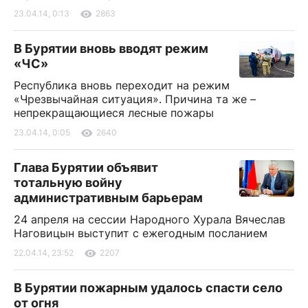
23.04.14, 0:13
2863
В Бурятии вновь вводят режим
«ЧС»
Республика вновь переходит на режим
«Чрезвычайная ситуация». Причина та же –
непрекращающиеся лесные пожары
23.04.14, 0:05
2640
Глава Бурятии объявит
тотальную войну
административным барьерам
24 апреля на сессии Народного Хурала Вячеслав
Наговицын выступит с ежегодным посланием
22.04.14, 23:52
2207
В Бурятии пожарным удалось спасти село
от огня