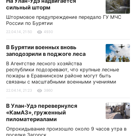
На Улан-Удэ надвигается
сильный шторм
Штормовое предупреждение передало ГУ МЧС
России по Бурятии
22.04.14, 21:50
4930
В Бурятии военных вновь
заподозрили в поджоге леса
В Агентстве лесного хозяйства
республики подозревают, что крупные лесные
пожары в Еравнинском районе могут быть
связаны с масштабными военными учениями
22.04.14, 21:23
3860
В Улан-Удэ перевернулся
«КамАЗ», груженный
пиломатериалами
Опрокидывание произошло около 9 часов утра в
поселке Загорск