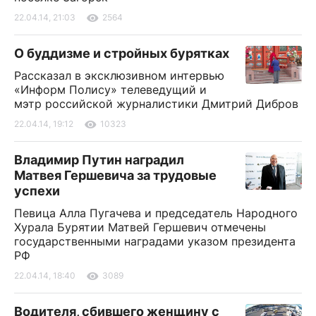
22.04.14, 21:03
2564
О буддизме и стройных бурятках
Рассказал в эксклюзивном интервью
«Информ Полису» телеведущий и
мэтр российской журналистики Дмитрий Дибров
22.04.14, 19:12
10323
Владимир Путин наградил
Матвея Гершевича за трудовые
успехи
Певица Алла Пугачева и председатель Народного
Хурала Бурятии Матвей Гершевич отмечены
государственными наградами указом президента
РФ
22.04.14, 18:40
3089
Водителя, сбившего женщину с