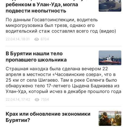
ребенком в Улан-Удэ, могла
подвести неопытность
По данным Госавтоинспекции, водитель
микрогрузовика был трезв, однако его
водительский стаж составлял всего год (видео)
22.04.14, 18:31
8704
В Бурятии нашли тело
пропавшего школьника
Страшная находка была сделана вечером 22
апреля в местности «Часовинские озера», что в
25 км от села Шигаево. Там в реке Селенга было
обнаружено тело 17-летнего Цыдена Бадмаева из
Улан-Удэ, который исчез в декабре прошлого года
22.04.14, 17:42
7554
Крах или обновление экономики
Бурятии?