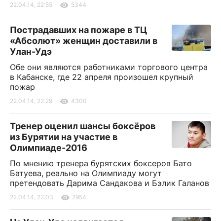
22.04.14, 22:55
5344
Пострадавших на пожаре в ТЦ
«Абсолют» женщин доставили в
Улан-Удэ
Обе они являются работниками торгового центра
в Кабанске, где 22 апреля произошел крупный
пожар
22.04.14, 22:29
4300
Тренер оценил шансы боксёров
из Бурятии на участие в
Олимпиаде-2016
По мнению тренера бурятских боксеров Бато
Батуева, реально на Олимпиаду могут
претендовать Дарима Сандакова и Бэлик Галанов
22.04.14, 22:03
2954