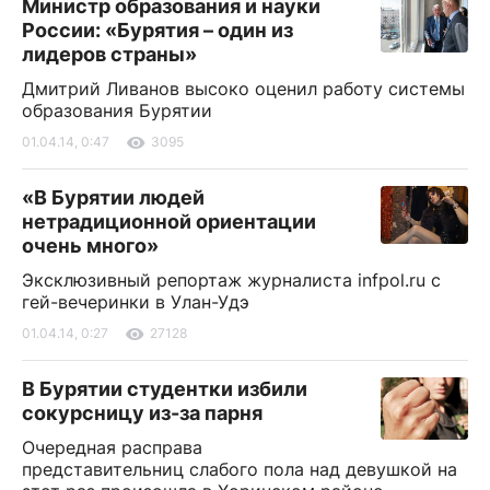
Министр образования и науки
России: «Бурятия – один из
лидеров страны»
Дмитрий Ливанов высоко оценил работу системы
образования Бурятии
01.04.14, 0:47
3095
«В Бурятии людей
нетрадиционной ориентации
очень много»
Эксклюзивный репортаж журналиста infpol.ru с
гей-вечеринки в Улан-Удэ
01.04.14, 0:27
27128
В Бурятии студентки избили
сокурсницу из-за парня
Очередная расправа
представительниц слабого пола над девушкой на