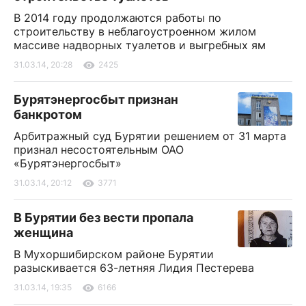
В 2014 году продолжаются работы по
строительству в неблагоустроенном жилом
массиве надворных туалетов и выгребных ям
31.03.14, 20:28
2425
Бурятэнергосбыт признан
банкротом
Арбитражный суд Бурятии решением от 31 марта
признал несостоятельным ОАО
«Бурятэнергосбыт»
31.03.14, 20:12
3771
В Бурятии без вести пропала
женщина
В Мухоршибирском районе Бурятии
разыскивается 63-летняя Лидия Пестерева
31.03.14, 19:35
6166