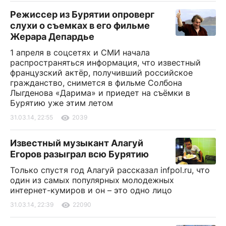
Режиссер из Бурятии опроверг
слухи о съемках в его фильме
Жерара Депардье
1 апреля в соцсетях и СМИ начала
распространяться информация, что известный
французский актёр, получивший российское
гражданство, снимется в фильме Солбона
Лыгденова «Дарима» и приедет на съёмки в
Бурятию уже этим летом
31.03.14, 22:55
2039
Известный музыкант Алагуй
Егоров разыграл всю Бурятию
Только спустя год Алагуй рассказал infpol.ru, что
один из самых популярных молодежных
интернет-кумиров и он – это одно лицо
31.03.14, 22:39
22090