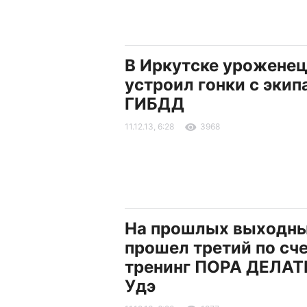
В Иркутске уроженец
устроил гонки с эки
ГИБДД
11.12.13, 6:28
3968
На прошлых выходн
прошел третий по сч
тренинг ПОРА ДЕЛАТЬ
Удэ