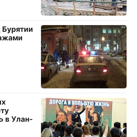
 Бурятии
пажами
ых
ету
 в Улан-