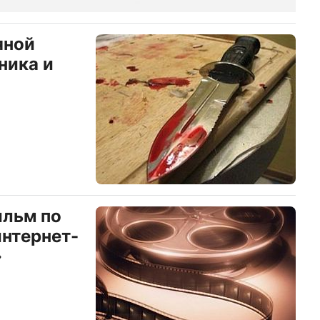
яной
ника и
ильм по
интернет-
»