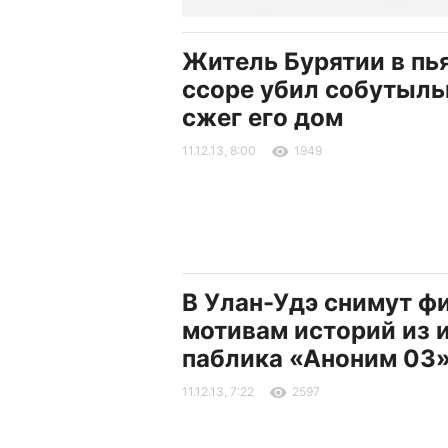
Житель Бурятии в пь
ссоре убил собутыль
сжег его дом
11.12.13, 8:00
1949
В Улан-Удэ снимут ф
мотивам историй из 
паблика «Аноним 03
11.12.13, 7:22
2597