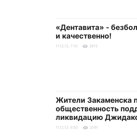
«Дентавита» - безбо
и качественно!
11.12.13, 7:10
2615
Жители Закаменска 
общественность под
ликвидацию Джидак
11.12.13, 6:50
2091