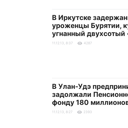
В Иркутске задержа
уроженцы Бурятии, 
угнанный двухсотый
11.12.13, 8:37
4287
В Улан-Удэ предприн
задолжали Пенсионн
фонду 180 миллионо
11.12.13, 8:27
2393