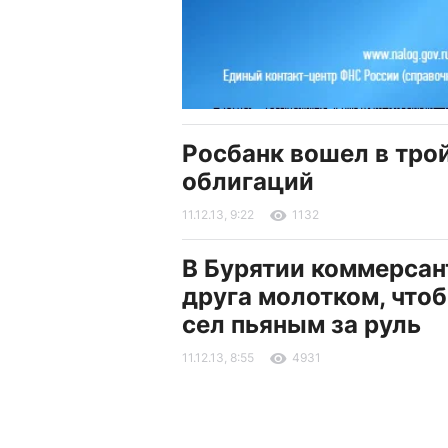
Росбанк вошел в тро
облигаций
11.12.13, 9:22
1132
В Бурятии коммерсан
друга молотком, чтоб
сел пьяным за руль
11.12.13, 8:55
4931