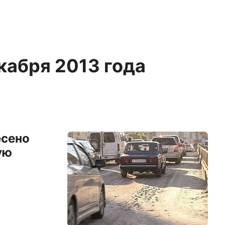
екабря 2013 года
есено
ую