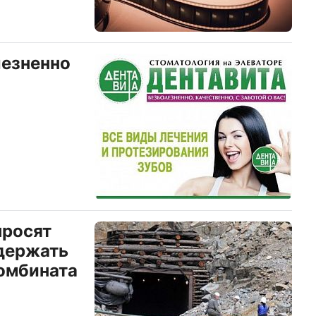
лезненно
просят
держать
омбината