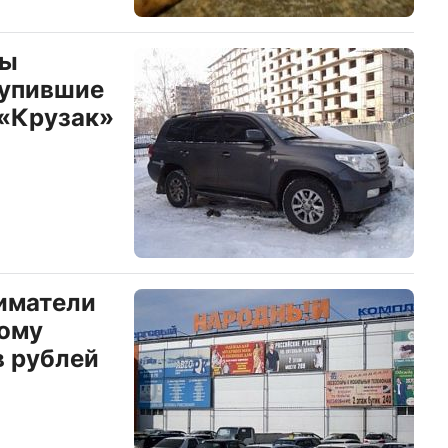
ны
купившие
 «Крузак»
иматели
ому
в рублей