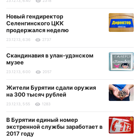
23.12.13, 6:40
2318
Новый гендиректор
Селенгинского ЦКК
продержался неделю
23.12.13, 6:36
2737
Скандинавия в улан-удэнском
музее
23.12.13, 6:00
2057
Жители Бурятии сдали оружия
на 300 тысяч рублей
23.12.13, 5:55
1283
В Бурятии единый номер
экстренной службы заработает в
2017 году