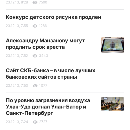
23.12.13, 8:28
7590
Конкурс детского рисунка продлен
23.12.13, 7:55
1286
Александру Манзанову могут
продлить срок ареста
23.12.13, 7:52
3443
Сайт СКБ-банка – в числе лучших
банковских сайтов страны
23.12.13, 7:50
1077
По уровню загрязнения воздуха
Улан-Удэ догнал Улан-Батор и
Санкт-Петербург
23.12.13, 7:24
2727