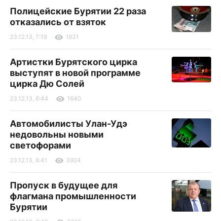
Полицейские Бурятии 22 раза
отказались от взяток
23.12.13, 7:19
1831
Артистки Бурятского цирка
выступят в новой программе
цирка Дю Солей
23.12.13, 6:44
1640
Автомобилисты Улан-Удэ
недовольны новыми
светофорами
23.12.13, 6:41
3924
Пропуск в будущее для
флагмана промышленности
Бурятии