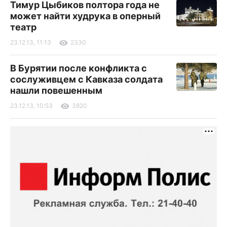
Тимур Цыбиков полтора года не
может найти худрука в оперный
театр
23.12.13, 11:13
2330
В Бурятии после конфликта с
сослуживцем с Кавказа солдата
нашли повешенным
23.12.13, 10:53
3820