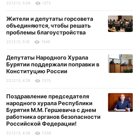
23.12.13, 5:34
1273
Жители и депутаты горсовета
объединяются, чтобы решать
проблемы благоустройства
23.12.13, 5:16
1546
Депутаты Народного Хурала
Бурятии поддержали поправки в
Конституцию России
23.12.13, 4:28
1375
Поздравление председателя
народного хурала Республики
Бурятия М.М. Гершевича с днем
работника органов безопасности
Российской Федерации!
23.12.13, 4:26
1338