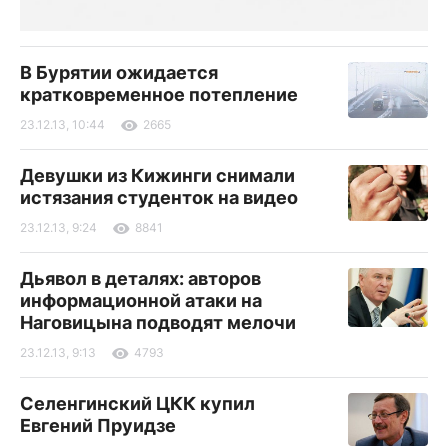
В Бурятии ожидается
кратковременное потепление
23.12.13, 10:44
2665
Девушки из Кижинги снимали
истязания студенток на видео
23.12.13, 9:24
8841
Дьявол в деталях: авторов
информационной атаки на
Наговицына подводят мелочи
23.12.13, 9:13
4793
Селенгинский ЦКК купил
Евгений Пруидзе