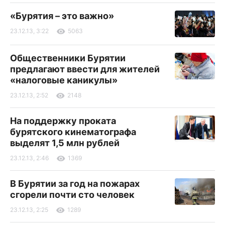
«Бурятия – это важно»
23.12.13, 3:22
5063
Общественники Бурятии
предлагают ввести для жителей
«налоговые каникулы»
23.12.13, 2:52
2148
На поддержку проката
бурятского кинематографа
выделят 1,5 млн рублей
23.12.13, 2:46
1369
В Бурятии за год на пожарах
сгорели почти сто человек
23.12.13, 2:25
1289