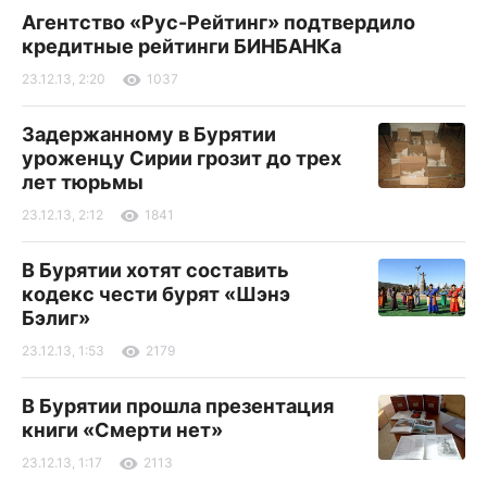
Агентство «Рус-Рейтинг» подтвердило
кредитные рейтинги БИНБАНКа
23.12.13, 2:20
1037
Задержанному в Бурятии
уроженцу Сирии грозит до трех
лет тюрьмы
23.12.13, 2:12
1841
В Бурятии хотят составить
кодекс чести бурят «Шэнэ
Бэлиг»
23.12.13, 1:53
2179
В Бурятии прошла презентация
книги «Смерти нет»
23.12.13, 1:17
2113