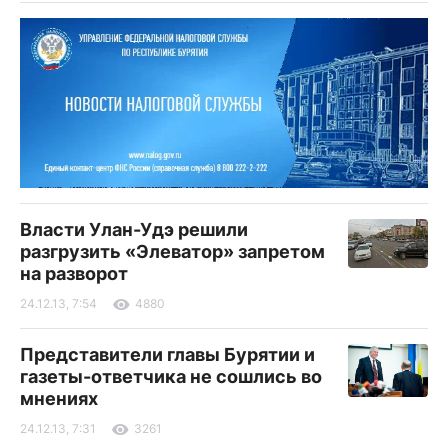
Власти Улан-Удэ решили
разгрузить «Элеватор» запретом
на разворот
24.12.13, 7:54
4880
Представители главы Бурятии и
газеты-ответчика не сошлись во
мнениях
24.12.13, 7:31
3261