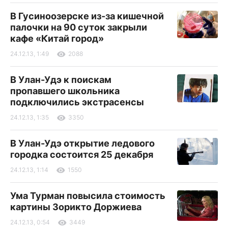
В Гусиноозерске из-за кишечной
палочки на 90 суток закрыли
кафе «Китай город»
24.12.13, 1:49
2088
В Улан-Удэ к поискам
пропавшего школьника
подключились экстрасенсы
24.12.13, 1:35
3350
В Улан-Удэ открытие ледового
городка состоится 25 декабря
24.12.13, 1:14
1550
Ума Турман повысила стоимость
картины Зорикто Доржиева
24.12.13, 0:54
3449