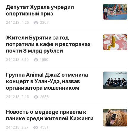
Депутат Хурала учредил
спортивный приз
24.12.13, 4:25
2207
Жители Бурятии за год
потратили в кафе и ресторанах
почти 8 млрд рублей
24.12.13, 3:10
1990
Группа Animal ДжаZ отменила
концерт в Улан-Удэ, назвав
организатора мошенником
24.12.13, 2:45
2638
Новость о медведе привела к
панике среди жителей Кижинги
24.12.13, 2:27
4531