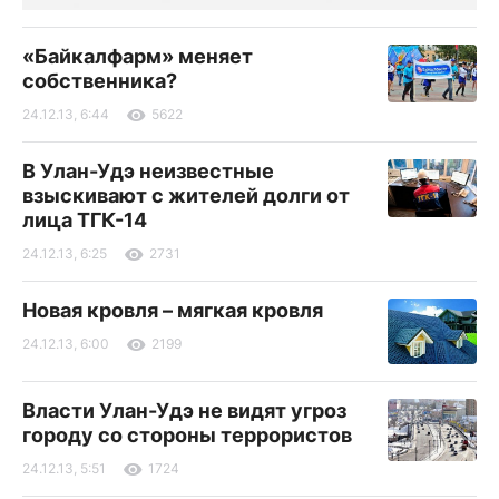
«Байкалфарм» меняет
собственника?
24.12.13, 6:44
5622
В Улан-Удэ неизвестные
взыскивают с жителей долги от
лица ТГК-14
24.12.13, 6:25
2731
Новая кровля – мягкая кровля
24.12.13, 6:00
2199
Власти Улан-Удэ не видят угроз
городу со стороны террористов
24.12.13, 5:51
1724