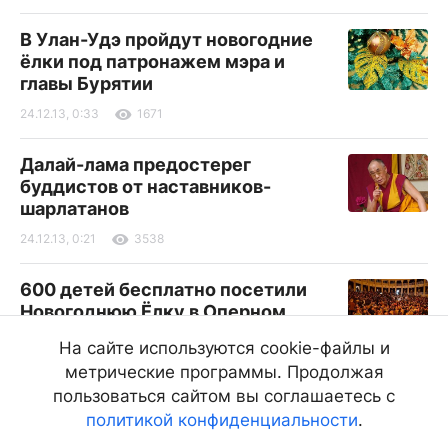
В Улан-Удэ пройдут новогодние
ёлки под патронажем мэра и
главы Бурятии
24.12.13, 0:33
1671
Далай-лама предостерег
буддистов от наставников-
шарлатанов
24.12.13, 0:21
3538
600 детей бесплатно посетили
Новогоднюю Ёлку в Оперном
24.12.13, 0:00
2102
На сайте используются cookie-файлы и
метрические программы. Продолжая
Листогибы – ручной или с приводом?
пользоваться сайтом вы соглашаетесь с
политикой конфиденциальности
.
23.12.13, 22:59
1787