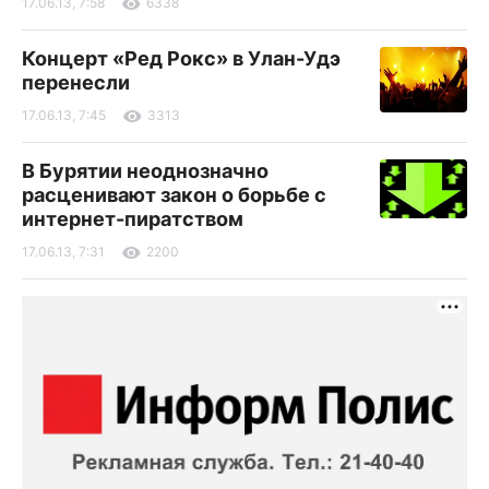
17.06.13, 7:58
6338
Концерт «Ред Рокс» в Улан-Удэ
перенесли
17.06.13, 7:45
3313
В Бурятии неоднозначно
расценивают закон о борьбе с
интернет-пиратством
17.06.13, 7:31
2200