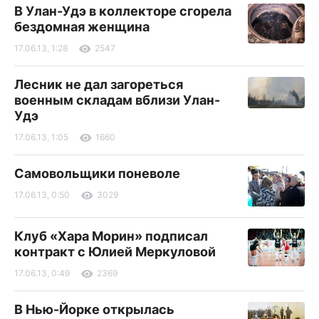
В Улан-Удэ в коллекторе сгорела
бездомная женщина
17.06.13, 1:28
2547
Лесник не дал загореться
военным складам вблизи Улан-
Удэ
17.06.13, 1:05
1660
Самовольщики поневоле
17.06.13, 0:50
3029
Клуб «Хара Морин» подписал
контракт с Юлией Меркуловой
17.06.13, 0:49
2369
В Нью-Йорке открылась