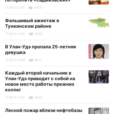
17.06.13, 5:14
5334
Фальшивый ажиотаж в
Тункинском районе
17.06.13, 5:00
3250
В Улан-Удэ пропала 25-летняя
девушка
17.06.13, 4:49
6512
Каждый второй начальник в
Улан-Удэ приводит с собой на
новое место работы прежних
коллег
17.06.13, 4:22
2430
Лесной пожар вблизи нефтебазы