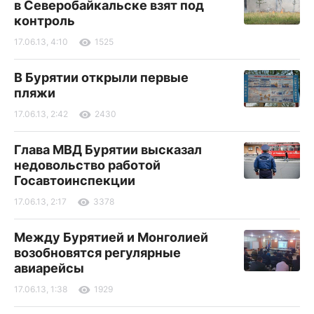
в Северобайкальске взят под
контроль
17.06.13, 4:10
1525
В Бурятии открыли первые
пляжи
17.06.13, 2:42
2430
Глава МВД Бурятии высказал
недовольство работой
Госавтоинспекции
17.06.13, 2:17
3378
Между Бурятией и Монголией
возобновятся регулярные
авиарейсы
17.06.13, 1:38
1929