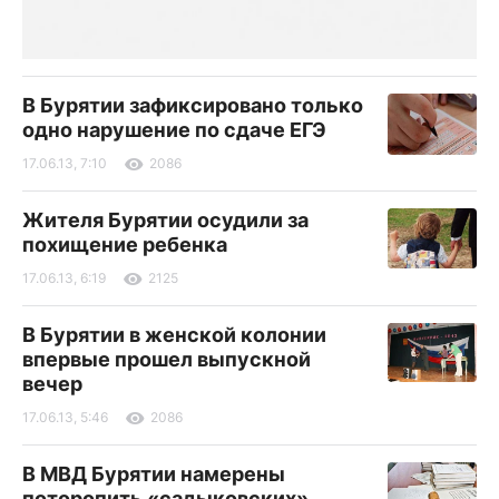
В Бурятии зафиксировано только
одно нарушение по сдаче ЕГЭ
17.06.13, 7:10
2086
Жителя Бурятии осудили за
похищение ребенка
17.06.13, 6:19
2125
В Бурятии в женской колонии
впервые прошел выпускной
вечер
17.06.13, 5:46
2086
В МВД Бурятии намерены
поторопить «садыковских»