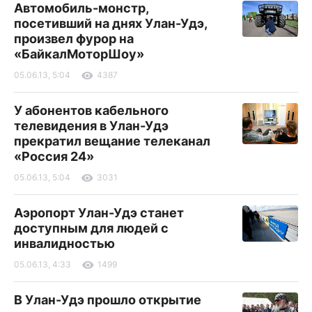
Автомобиль-монстр,
посетивший на днях Улан-Удэ,
произвел фурор на
«БайкалМоторШоу»
05.06.13, 5:04
4387
У абонентов кабельного
телевидения в Улан-Удэ
прекратил вещание телеканал
«Россия 24»
05.06.13, 5:04
3031
Аэропорт Улан-Удэ станет
доступным для людей с
инвалидностью
05.06.13, 4:33
1499
В Улан-Удэ прошло открытие