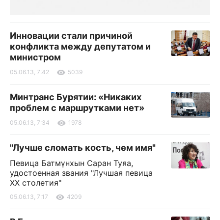
Инновации стали причиной
конфликта между депутатом и
министром
05.06.13, 7:42
5039
Минтранс Бурятии: «Никаких
проблем с маршрутками нет»
05.06.13, 7:34
1978
"Лучше сломать кость, чем имя"
Певица Батмүнхын Саран Туяа,
удостоенная звания "Лучшая певица
ХХ столетия"
05.06.13, 7:17
4209