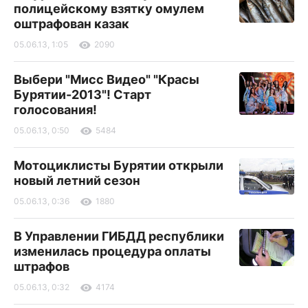
полицейскому взятку омулем
оштрафован казак
05.06.13, 1:05
2090
Выбери "Мисс Видео" "Красы
Бурятии-2013"! Старт
голосования!
05.06.13, 0:50
5484
Мотоциклисты Бурятии открыли
новый летний сезон
05.06.13, 0:36
1880
В Управлении ГИБДД республики
изменилась процедура оплаты
штрафов
05.06.13, 0:32
4174