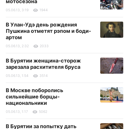
мотосезона
05.06.13, 3:19
1944
В Улан-Удэ день рождения
Пушкина отметят рэпом и боди-
артом
05.06.13, 2:32
2033
В Бурятии женщина-сторож
зарезала расхитителя бруса
05.06.13, 1:54
3514
В Москве поборолись
сильнейшие борцы-
национальники
05.06.13, 1:17
5062
В Бурятии за попытку дать