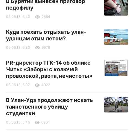
В Бурятии вынесен приговор
педофилу
05.06.13, 6:40
2664
Куда поехать отдыхать улан-
удэнцам этим летом?
05.06.13, 6:30
9976
PR-директор ТГК-14 об облике
Читы: «Заборы с колючей
проволокой, рвота, нечистоты»
05.06.13, 6:07
4922
В Улан-Удэ продолжают искать
таинственного убийцу
студентки
05.06.13, 5:46
6901