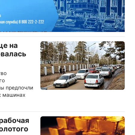
ще на
овалась
тво
го
цы предпочли
х машинах
 рабочая
золотого