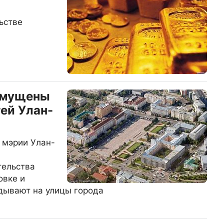
ьстве
змущены
ей Улан-
 мэрии Улан-
тельства
овке и
адывают на улицы города