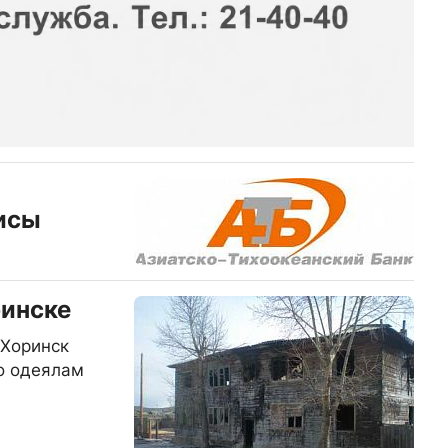
исы
ринске
 Хоринск
по одеялам