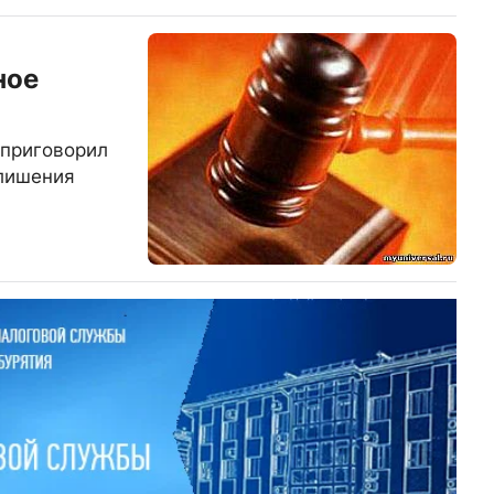
ное
 приговорил
 лишения