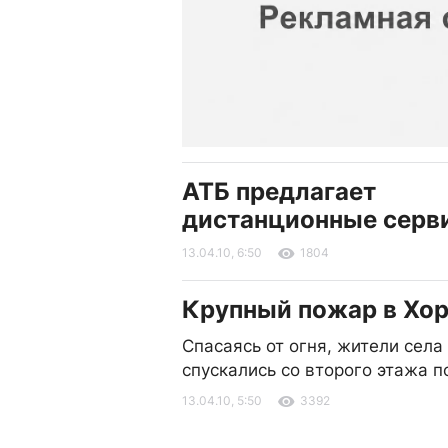
АТБ предлагает
дистанционные серв
13.04.10, 6:50
1804
Крупный пожар в Хо
Спасаясь от огня, жители села
спускались со второго этажа 
13.04.10, 5:50
3392