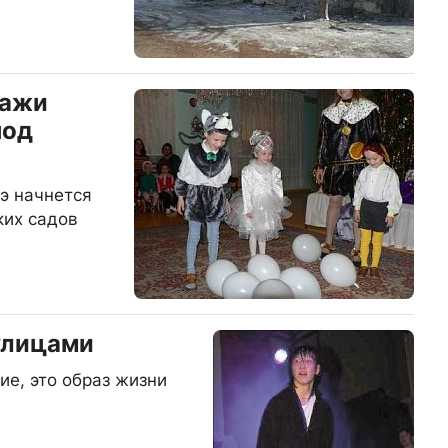
тажи
под
дэ начнется
ких садов
улицами
ие, это образ жизни