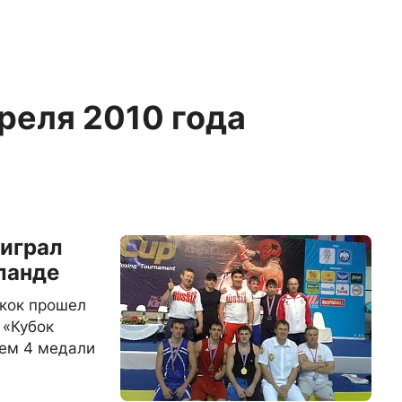
преля 2010 года
играл
ланде
гкок прошел
 «Кубок
нем 4 медали