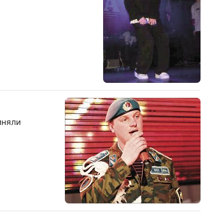
иняли