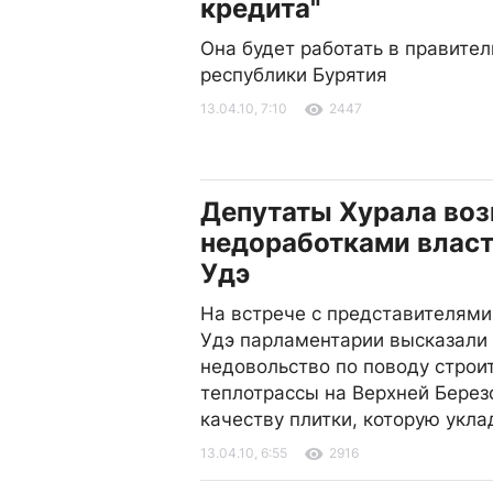
кредита"
Она будет работать в правител
республики Бурятия
13.04.10, 7:10
2447
Депутаты Хурала во
недоработками власт
Удэ
На встрече с представителями
Удэ парламентарии высказали
недовольство по поводу строи
теплотрассы на Верхней Берез
качеству плитки, которую укл
13.04.10, 6:55
2916