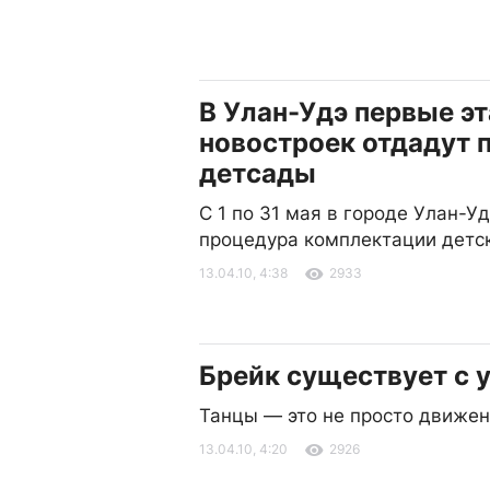
В Улан-Удэ первые э
новостроек отдадут 
детсады
С 1 по 31 мая в городе Улан-У
процедура комплектации детс
13.04.10, 4:38
2933
Брейк существует с 
Танцы — это не просто движен
13.04.10, 4:20
2926