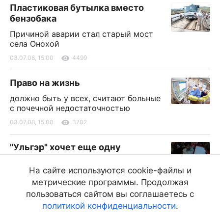
Пластиковая бутылка вместо
бензобака
Причиной аварии стал старый мост
села Онохой
03.07.08, 15:00
4499
Право на жизнь
должно быть у всех, считают больные
с почечной недостаточностью
03.07.08, 15:00
3702
"Ульгэр" хочет еще одну
"Золотую маску"
На сайте используются cookie-файлы и
Коллектив театра кукол подготовил новый
метрические программы. Продолжая
спектакль «Черная курица» на «Золотую
маску-2009», его премьера состоялась 30 июня.
пользоваться сайтом вы соглашаетесь с
политикой конфиденциальности
.
03.07.08, 15:00
2103