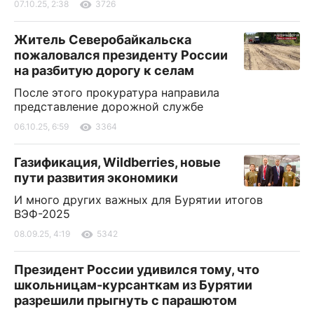
07.10.25, 2:38
3726
Житель Северобайкальска
пожаловался президенту России
на разбитую дорогу к селам
После этого прокуратура направила
представление дорожной службе
06.10.25, 6:59
3364
Газификация, Wildberries, новые
пути развития экономики
И много других важных для Бурятии итогов
ВЭФ-2025
08.09.25, 4:19
5342
Президент России удивился тому, что
школьницам-курсанткам из Бурятии
разрешили прыгнуть с парашютом