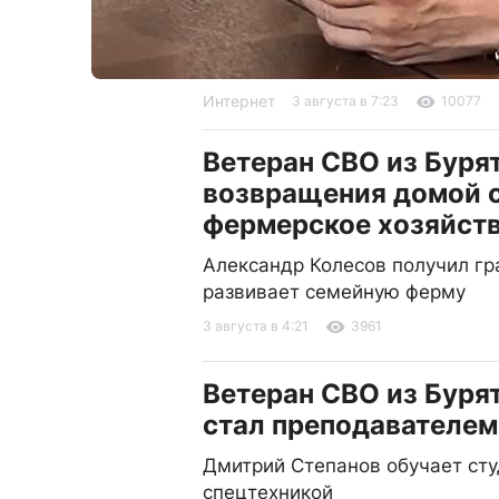
Интернет
3 августа в 7:23
10077
Ветеран СВО из Буря
возвращения домой 
фермерское хозяйст
Александр Колесов получил гр
развивает семейную ферму
3 августа в 4:21
3961
Ветеран СВО из Буря
стал преподавателем
Дмитрий Степанов обучает ст
спецтехникой