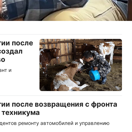
тии после
создал
во
ант и
тии после возвращения с фронта
 техникума
удентов ремонту автомобилей и управлению