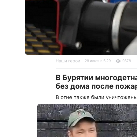
Наши герои
28 июля в 6:29
9878
В Бурятии многодетн
без дома после пожа
В огне также были уничтожены