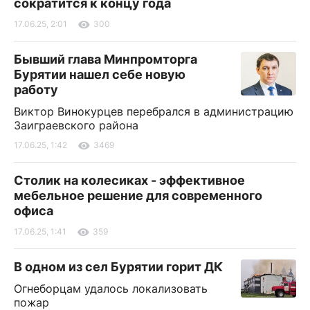
сократится к концу года
17.06.25, 2:01
300
Бывший глава Минпромторга
Бурятии нашел себе новую
работу
Виктор Винокурцев перебрался в администрацию
Заиграевского района
17.06.25, 1:42
3469
Столик на колесиках - эффективное
мебельное решение для современного
офиса
17.06.25, 1:41
359
В одном из сел Бурятии горит ДК
Огнеборцам удалось локализовать
пожар