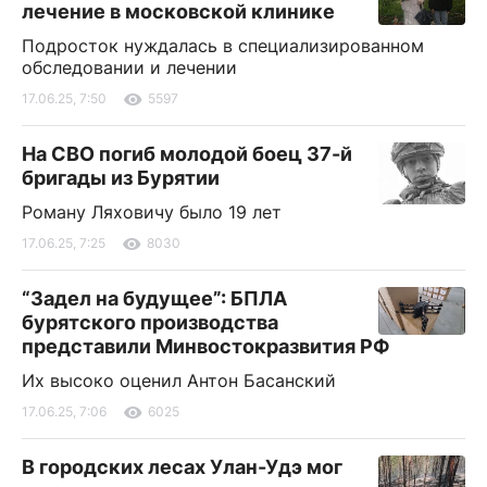
лечение в московской клинике
Подросток нуждалась в специализированном
обследовании и лечении
17.06.25, 7:50
5597
На СВО погиб молодой боец 37-й
бригады из Бурятии
Роману Ляховичу было 19 лет
17.06.25, 7:25
8030
“Задел на будущее”: БПЛА
бурятского производства
представили Минвостокразвития РФ
Их высоко оценил Антон Басанский
17.06.25, 7:06
6025
В городских лесах Улан-Удэ мог