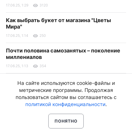
17.06.25, 1:29
3120
Как выбрать букет от магазина "Цветы
Мира"
17.06.25, 1:14
250
Почти половина самозанятых – поколение
миллениалов
17.06.25, 1:13
354
Житель Бурятии пришел в гости
На сайте используются cookie-файлы и
к приятелю и убил его
метрические программы. Продолжая
Он также угрожал ножом хозяйке дома
пользоваться сайтом вы соглашаетесь с
политикой конфиденциальности
.
17.06.25, 1:06
3905
ПОНЯТНО