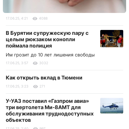
17.06.25, 4:21
4088
В Бурятии супружескую пару с
целым рюкзаком конопли
поймала полиция
Им грозит до 10 лет лишения свободы
17.06.25, 3:57
3032
Как открыть вклад в Тюмени
17.06.25, 3:23
271
У-УАЗ поставил «Газпром авиа»
три вертолета Ми-8АМТ для
обслуживания труднодоступных
объектов
17.06.25, 2:40
997