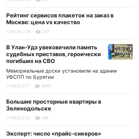
Рейтинг сервисов плакеток на заказ в
Москве: цена vs качество
17.06.25, 2:38
240
В Улан-Удэ увековечили память
судебных приставов, героически
погибших на СВО
Мемориальные доски установили на здании
УФСПП по Бурятии
17.06.25, 2:17
4063
Большие просторные квартиры в
Зеленодольске
17.06.25, 2:10
296
Эксперт: число «прайс-сикеров»