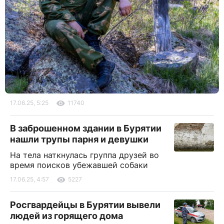
17.06.25, 5:25
11740
В заброшенном здании в Бурятии
нашли трупы парня и девушки
На тела наткнулась группа друзей во
время поисков убежавшей собаки
17.06.25, 4:57
5227
Росгвардейцы в Бурятии вывели
людей из горящего дома