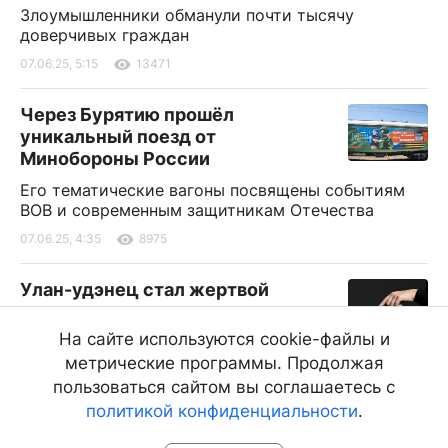
Злоумышленники обманули почти тысячу
доверчивых граждан
07.06.25, 5:15
13471
Через Бурятию прошёл
уникальный поезд от
Минобороны России
Его тематические вагоны посвящены событиям
ВОВ и современным защитникам Отечества
07.06.25, 4:35
8975
Улан-удэнец стал жертвой
мошенников по вине сотового
оператора
На сайте используются cookie-файлы и
метрические программы. Продолжая
Прокуратура оштрафовала «Ростелеком» на 600
тысяч рублей
пользоваться сайтом вы соглашаетесь с
политикой конфиденциальности
.
07.06.25, 3:00
8730