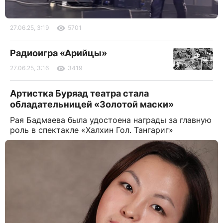
27.06.25, 3:19
5701
Радиоигра «Арийцы»
27.06.25, 3:16
3419
Артистка Буряад театра стала
обладательницей «Золотой маски»
Рая Бадмаева была удостоена награды за главную
роль в спектакле «Халхин Гол. Тангариг»