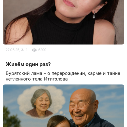
27.06.25, 3:11
6299
Живём один раз?
Бурятский лама – о перерождении, карме и тайне
нетленного тела Итигэлова