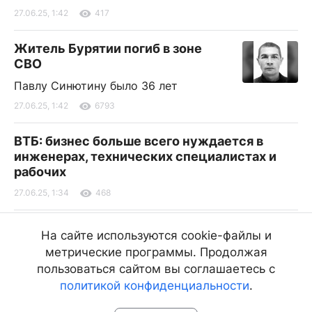
27.06.25, 1:42
417
Житель Бурятии погиб в зоне
СВО
Павлу Синютину было 36 лет
27.06.25, 1:42
6793
ВТБ: бизнес больше всего нуждается в
инженерах, технических специалистах и
рабочих
27.06.25, 1:34
468
В Улан-Удэ горел
На сайте используются cookie-файлы и
многоквартирный дом на улице
метрические программы. Продолжая
Шаляпина
пользоваться сайтом вы соглашаетесь с
По одной из версий пожар произошёл из-за
политикой конфиденциальности
.
неосторожного обращения с огнём