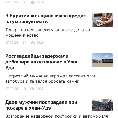
27.06.25, 4:50
5019
В Бурятии женщина взяла кредит
на умершую мать
Теперь на нее завели уголовное дело за
мошенничество
27.06.25, 4:24
6529
Росгвардейцы задержали
дебошира на остановке в Улан-
Удэ
Нетрезвый мужчина угрожал пассажирам
автобуса и пытался бросать камни
27.06.25, 4:19
3907
Двое мужчин пострадали при
пожаре в Улан-Удэ
Возгорание надворной постройки и автомобиля