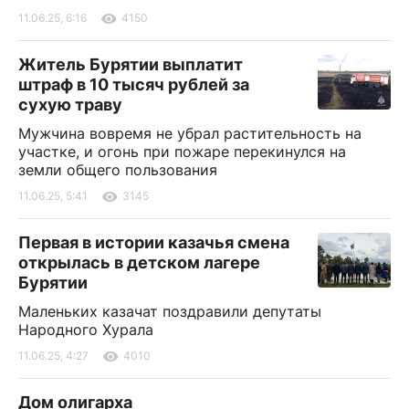
11.06.25, 6:16
4150
Житель Бурятии выплатит
штраф в 10 тысяч рублей за
сухую траву
Мужчина вовремя не убрал растительность на
участке, и огонь при пожаре перекинулся на
земли общего пользования
11.06.25, 5:41
3145
Первая в истории казачья смена
открылась в детском лагере
Бурятии
Маленьких казачат поздравили депутаты
Народного Хурала
11.06.25, 4:27
4010
Дом олигарха