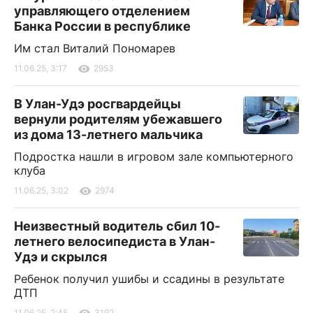
управляющего отделением
Банка России в республике
Им стал Виталий Пономарев
11.06.25, 3:17
2953
В Улан-Удэ росгвардейцы
вернули родителям убежавшего
из дома 13-летнего мальчика
Подростка нашли в игровом зале компьютерного
клуба
11.06.25, 3:02
2974
Неизвестный водитель сбил 10-
летнего велосипедиста в Улан-
Удэ и скрылся
Ребенок получил ушибы и ссадины в результате
ДТП
11.06.25, 2:45
3192