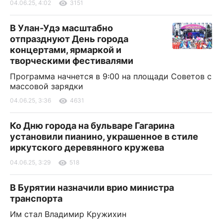
04.06.25, 4:02
3151
В Улан-Удэ масштабно
отпразднуют День города
концертами, ярмаркой и
творческими фестивалями
Программа начнется в 9:00 на площади Советов с
массовой зарядки
04.06.25, 3:36
4631
Ко Дню города на бульваре Гагарина
установили пианино, украшенное в стиле
иркутского деревянного кружева
04.06.25, 3:29
518
В Бурятии назначили врио министра
транспорта
Им стал Владимир Кружихин