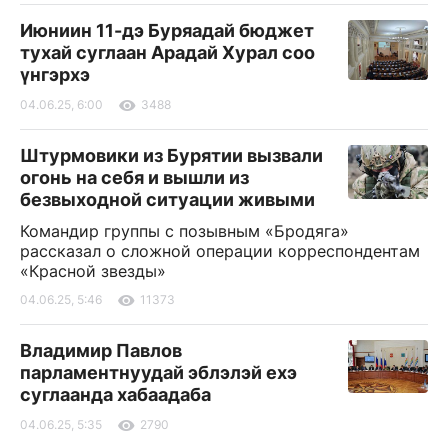
Июниин 11-дэ Буряадай бюджет
тухай суглаан Арадай Хурал соо
үнгэрхэ
04.06.25, 6:00
3488
Штурмовики из Бурятии вызвали
огонь на себя и вышли из
безвыходной ситуации живыми
Командир группы с позывным «Бродяга»
рассказал о сложной операции корреспондентам
«Красной звезды»
04.06.25, 5:46
11373
Владимир Павлов
парламентнуудай эблэлэй ехэ
суглаанда хабаадаба
04.06.25, 5:35
2790