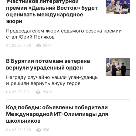
Участников литературной
премии «Дальний Восток» будет
оценивать международное
жюри
Председателем жюри седьмого сезона премии
стал Юрий Поляков
04.06.25, 7:00
3877
В Бурятии потомкам ветерана
вернули украденный орден
Награду случайно нашли улан-удэнцы
и решили вернуть внуку героя
04.06.25, 6:31
15461
Код победы: объявлены победители
Международной ИТ-Олимпиады для
школьников
04.06.25, 6:30
556