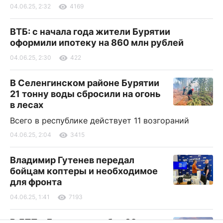
04.06.25, 2:32
4169
ВТБ: с начала года жители Бурятии
оформили ипотеку на 860 млн рублей
04.06.25, 2:30
422
В Селенгинском районе Бурятии
21 тонну воды сбросили на огонь
в лесах
Всего в республике действует 11 возгораний
04.06.25, 2:04
3415
Владимир Гутенев передал
бойцам коптеры и необходимое
для фронта
04.06.25, 1:41
7193
В ДТП в Бурятии погибла 32-