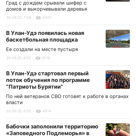
Град с дождем срывали шифер с
домов и выкорчевывали деревья
30.06.25, 7:08
4301
В Улан-Удэ появилась новая
баскетбольная площадка
Ее создали на месте пустыря
30.06.25, 6:52
6118
В Улан-Удэ стартовал первый
поток обучения по программе
“Патриоты Бурятии”
По ней ветеранов СВО готовят к работе в органах
власти
30.06.25, 6:35
4514
Бабочки заполонили территорию
«Заповедного Подлеморья» в