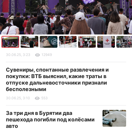
30.06.25, 3:23
12949
Сувениры, спонтанные развлечения и
покупки: ВТБ выяснил, какие траты в
отпуске дальневосточники признали
бесполезными
30.06.25, 3:10
553
За три дня в Бурятии два
пешехода погибли под колёсами
авто