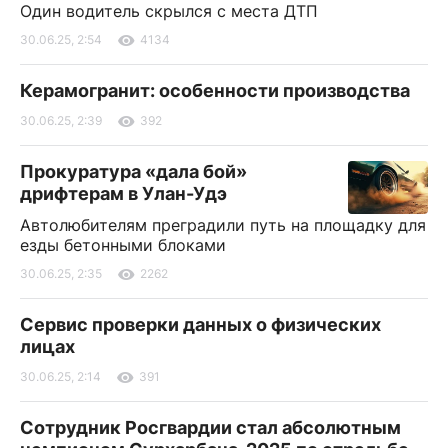
Один водитель скрылся с места ДТП
30.06.25, 2:54
4134
Керамогранит: особенности производства
30.06.25, 2:39
392
Прокуратура «дала бой»
дрифтерам в Улан-Удэ
Автолюбителям преградили путь на площадку для
езды бетонными блоками
30.06.25, 2:35
2262
Сервис проверки данных о физических
лицах
30.06.25, 2:14
391
Сотрудник Росгвардии стал абсолютным