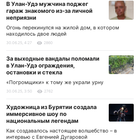
В Улан-Удэ мужчина поджег
гараж знакомого из-за личной
неприязни
Огонь перекинулся на жилой дом, в котором
находилось двое людей
30.06.25, 4:27
2860
За выходные вандалы поломали
в Улан-Удэ ограждения,
остановки и стекла
«Погромщики» к тому же украли урну
30.06.25, 3:50
2762
Художница из Бурятии создала
иммерсивное шоу по
национальным легендам
Как создавалось настоящее волшебство – в
интервью с Евгенией Дугаровой