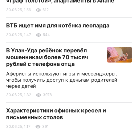
«Граф Толстой», апартаменты в Анапе
30.06.25, 1:56
612
ВТБ ищет имя для котёнка леопарда
30.06.25, 1:47
544
В Улан-Удэ ребёнок перевёл
мошенникам более 70 тысяч
рублей с телефона отца
Аферисты используют игры и мессенджеры,
чтобы получить доступ к деньгам родителей
через детей
30.06.25, 1:32
3978
Характеристики офисных кресел и
письменных столов
30.06.25, 1:17
391