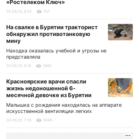
«Ростелеком Ключ»
30.06.25, 8:23
551
На свалке в Бурятии тракторист
обнаружил противотанковую
мину
Находка оказалась учебной и угрозы не
представляла
30.06.25, 8:16
3882
Красноярские врачи спасли
жизнь недоношенной 6-
месячной девочке из Бурятии
Малышка с рождения находилась на аппарате
искусственной вентиляции легких
30.06.25, 7:55
5849