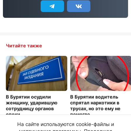
Читайте также
В Бурятии осудили
В Бурятии водитель
женщину, ударившую
спрятал наркотики в
сотрудницу органов
трусах, но это ему не
опеки
помогло
2795
1681
На сайте используются cookie-файлы и