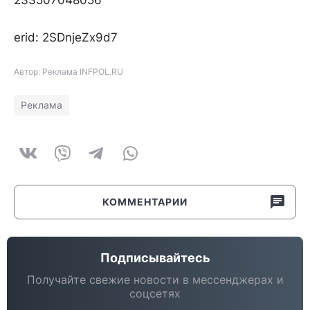
233507048056
erid: 2SDnjeZx9d7
Автор: Реклама INFPOL.RU
Реклама
КОММЕНТАРИИ
Подписывайтесь
Получайте свежие новости в мессенджерах и
соцсетях