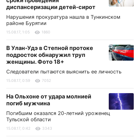
сроки проведения
диспансеризации детей-сирот
Нарушения прокуратура нашла в Тункинском
районе Бурятии
15.08.17, 1:05
1860
В Улан-Удэ в Степной протоке
подросток обнаружил труп
женщины. Фото 18+
Следователи пытаются выяснить ее личность
15.08.17, 0:59
7052
На Ольхоне от удара молнией
погиб мужчина
Погибшим оказался 20-летний уроженец
Тульской области
15.08.17, 0:42
3343