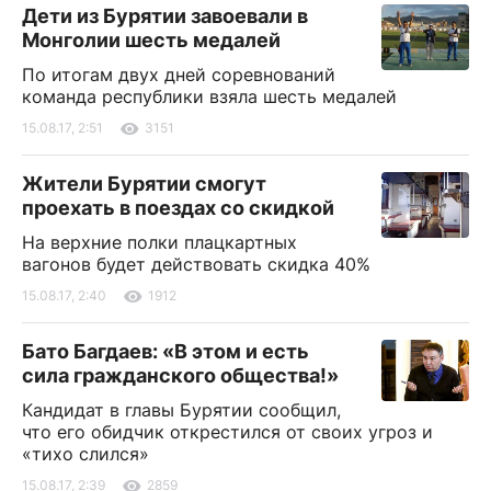
Дети из Бурятии завоевали в
Монголии шесть медалей
По итогам двух дней соревнований
команда республики взяла шесть медалей
15.08.17, 2:51
3151
Жители Бурятии смогут
проехать в поездах со скидкой
На верхние полки плацкартных
вагонов будет действовать скидка 40%
15.08.17, 2:40
1912
Бато Багдаев: «В этом и есть
сила гражданского общества!»
Кандидат в главы Бурятии сообщил,
что его обидчик открестился от своих угроз и
«тихо слился»
15.08.17, 2:39
2859