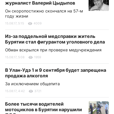
журналист Валерий Цыдыпов
Он скоропостижно скончался на 57-м
году жизни
15.08.17, 5:15
4009
Из-за поддельной медсправки житель
Бурятии стал фигурантом уголовного дела
Обман вскрылся при проверке медучреждения
15.08.17, 5:08
1959
В Улан-Удэ 1 и 9 сентября будет запрещена
продажа алкоголя
За исключением общепита
15.08.17, 4:42
3721
Более тысячи водителей
мотоциклов в Бурятии нарушили