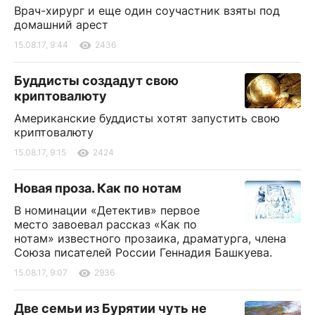
Врач-хирург и еще один соучастник взяты под
домашний арест
15.08.17, 9:44
2436
Буддисты создадут свою
криптовалюту
Американские буддисты хотят запустить свою
криптовалюту
15.08.17, 9:15
2424
Новая проза. Как по нотам
В номинации «Детектив» первое
место завоевал рассказ «Как по
нотам» известного прозаика, драматурга, члена
Союза писателей России Геннадия Башкуева.
15.08.17, 9:07
2936
Две семьи из Бурятии чуть не