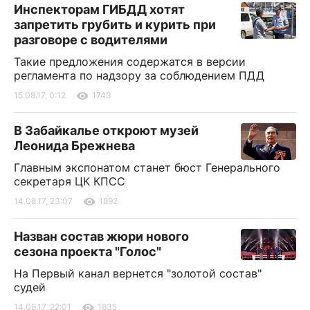
Инспекторам ГИБДД хотят
запретить грубить и курить при
разговоре с водителями
Такие предложения содержатся в версии
регламента по надзору за соблюдением ПДД
15.08.17, 0:12
1743
В Забайкалье откроют музей
Леонида Брежнева
Главным экспонатом станет бюст Генерального
секретаря ЦК КПСС
14.08.17, 23:07
1892
Назван состав жюри нового
сезона проекта "Голос"
На Первый канал вернется "золотой состав"
судей
14.08.17, 22:01
1835