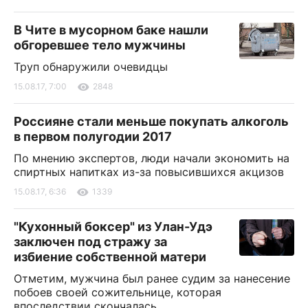
В Чите в мусорном баке нашли
обгоревшее тело мужчины
Труп обнаружили очевидцы
15.08.17, 7:00
2848
Россияне стали меньше покупать алкоголь
в первом полугодии 2017
По мнению экспертов, люди начали экономить на
спиртных напитках из-за повысившихся акцизов
15.08.17, 6:36
1339
"Кухонный боксер" из Улан-Удэ
заключен под стражу за
избиение собственной матери
Отметим, мужчина был ранее судим за нанесение
побоев своей сожительнице, которая
впоследствии скончалась