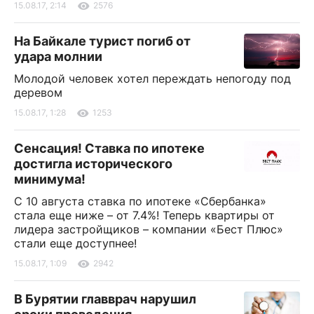
15.08.17, 2:14
2576
На Байкале турист погиб от
удара молнии
Молодой человек хотел переждать непогоду под
деревом
15.08.17, 1:28
1253
Сенсация! Ставка по ипотеке
достигла исторического
минимума!
С 10 августа ставка по ипотеке «Сбербанка»
стала еще ниже – от 7.4%! Теперь квартиры от
лидера застройщиков – компании «Бест Плюс»
стали еще доступнее!
15.08.17, 1:09
2942
В Бурятии главврач нарушил