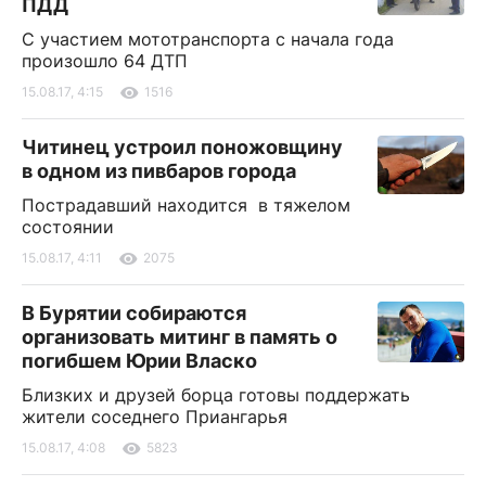
ПДД
С участием мототранспорта с начала года
произошло 64 ДТП
15.08.17, 4:15
1516
Читинец устроил поножовщину
в одном из пивбаров города
Пострадавший находится в тяжелом
состоянии
15.08.17, 4:11
2075
В Бурятии собираются
организовать митинг в память о
погибшем Юрии Власко
Близких и друзей борца готовы поддержать
жители соседнего Приангарья
15.08.17, 4:08
5823