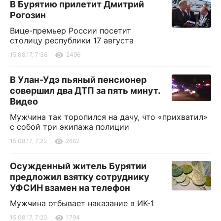
В Бурятию прилетит Дмитрий
Рогозин
Вице-премьер России посетит
столицу республики 17 августа
15.08.17, 7:36
2496
В Улан-Удэ пьяный пенсионер
совершил два ДТП за пять минут.
Видео
Мужчина так торопился на дачу, что «прихватил»
с собой три экипажа полиции
15.08.17, 7:22
2862
Осужденный житель Бурятии
предложил взятку сотруднику
УФСИН взамен на телефон
Мужчина отбывает наказание в ИК-1
15.08.17, 7:20
1794