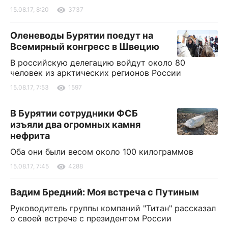
15.08.17, 8:20
3737
Оленеводы Бурятии поедут на
Всемирный конгресс в Швецию
В российскую делегацию войдут около 80
человек из арктических регионов России
15.08.17, 7:53
1597
В Бурятии сотрудники ФСБ
изъяли два огромных камня
нефрита
Оба они были весом около 100 килограммов
15.08.17, 7:45
4288
Вадим Бредний: Моя встреча с Путиным
Руководитель группы компаний "Титан" рассказал
о своей встрече с президентом России