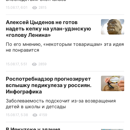
15.08.17, 6:01
2815
Алексей Цыденов не готов
надеть кепку на улан-удэнскую
«голову Ленина»
По его мнению, «некоторым товарищам» эта идея
не понравится
15.08.17, 5:51
2859
Роспотребнадзор прогнозирует
вспышку педикулеза у россиян.
Инфографика
Заболеваемость подскочит из-за возвращения
детей в школы и детсады
15.08.17, 5:38
4159
В Иркутске у здания