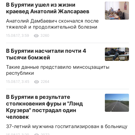
В Бурятии ушел из жизни
краевед Анатолий Жалсараев
Анатолий Дамбаевич скончался после
тяжелой и продолжительной болезни
15.08.17, 3:59
3260
В Бурятии насчитали почти 4
тысячи бомжей
Такие данные представило минсоцзащиты
республики
15.08.17, 3:45
2264
В Бурятии в результате
столкновения фуры и "Лэнд
Крузера" пострадал один
человек
37-летний мужчина госпитализирован в больницу
15.08.17, 3:20
2072