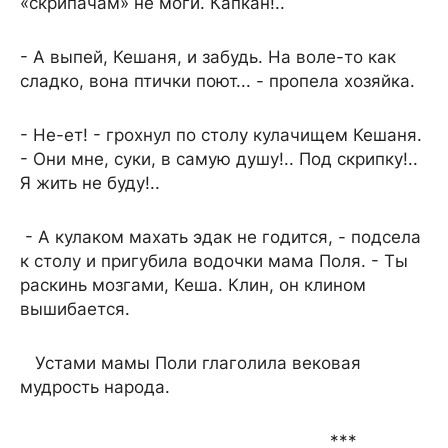
«скрипачам» не моги. Капкан!..
- А выпей, Кешаня, и забудь. На воле-то как
сладко, вона птички поют... - пропела хозяйка.
- Не-ет! - грохнул по столу кулачищем Кешаня.
- Они мне, суки, в самую душу!.. Под скрипку!..
Я жить не буду!..
- А кулаком махать эдак не годится, - подсела
к столу и пригубила водочки мама Поля. - Ты
раскинь мозгами, Кеша. Клин, он клином
вышибается.
Устами мамы Поли глаголила вековая
мудрость народа.
***