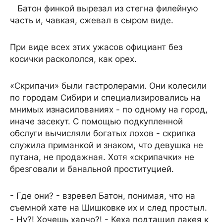
Батон финкой вырезал из стегна филейную
часть и, чавкая, сжевал в сыром виде.
При виде всех этих ужасов официант без
косички раскололся, как орех.
«Скрипачи» были гастролерами. Они колесили
по городам Сибири и специализировались на
мнимых изнасилованиях - по одному на город,
иначе засекут. С помощью подкупленной
обслуги вычисляли богатых лохов - скрипка
служила приманкой и знаком, что девушка не
путана, не продажная. Хотя «скрипачки» не
брезговали и банальной проституцией.
- Где они? - взревел Батон, понимая, что на
съемной хате на Шишковке их и след простыл.
- Ну?! Хочешь харчо?! - Кеха подтащил лакея к