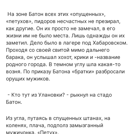
На зоне Батон всех этих «опущенных»,
«петухов», пидоров несчастных не презирал,
как другие. Он их просто не замечал, в его
жизни им не было места. Лишь однажды он их
заметил. Дело было в лагере под Хабаровском.
Проходя со своей свитой мимо дальнего
барака, он услышал хохот, крики и -название
родного города. В темном углу шла какая-то
возня. По приказу Батона «братки» разбросали
орущих мужиков.
- Кто тут из Улановки? - рыкнул на стадо
Батон.
Из угла, путаясь в спущенных штанах, на
коленях, плача, подполз замызганный
мужичонка. «Петух».