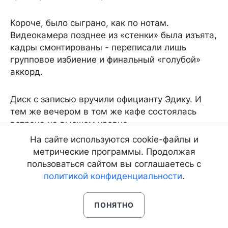
Короче, было сыграно, как по нотам.
Видеокамера позднее из «стенки» была изъята,
кадры смонтированы - переписали лишь
групповое избиение и финальный «голубой»
аккорд.
Диск с записью вручили официанту Эдику. И
тем же вечером в том же кафе состоялась
встреча на высшем уровне.
На сайте используются cookie-файлы и
- Ладно, братила, - мрачно изрек сутенер. -
метрические программы. Продолжая
Пять тонн баксов мы тебе вернем. Лады?
пользоваться сайтом вы соглашаетесь с
политикой конфиденциальности
.
- Изнасилование в особо извращенной форме
с нанесением тяжких телесных, - прошептал
ПОНЯТНО
разбитыми губами Виктор Степаныч. - Вот
справки...