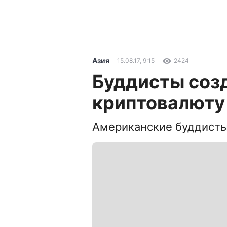
Азия
15.08.17, 9:15
2424
Буддисты соз
криптовалюту
Американские буддисты