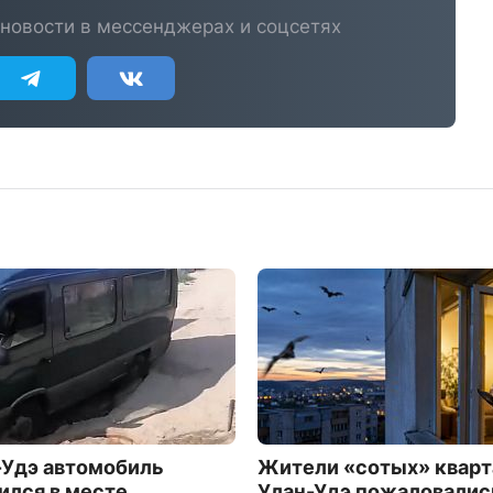
новости в мессенджерах и соцсетях
-Удэ автомобиль
Жители «сотых» кварт
ился в месте
Улан-Удэ пожаловалис