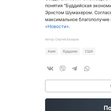
понятия "Буддийская экономи
Эрнстом Шумахером. Согласн
максимальное благополучие
«Новости».
Автор: Сергей Базаров
Азия
буддизм
США
По