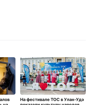
алов
На фестивале ТОС в Улан-Удэ
"Актив
ь на
показали культуру народов
после 