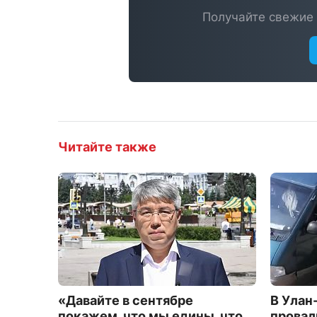
Получайте свежие 
Читайте также
«Давайте в сентябре
В Улан
покажем, что мы едины, что
провал