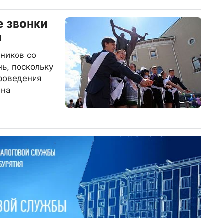
е звонки
я
еников со
ь, поскольку
проведения
 на