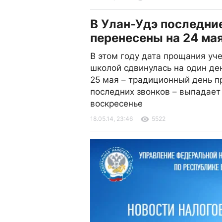
В Улан-Удэ последни
перенесены на 24 ма
В этом году дата прощания уч
школой сдвинулась на один ден
25 мая – традиционный день 
последних звонков – выпадает
воскресенье
18.05.14, 23:46
5522