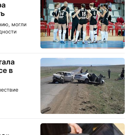
ра
ть
нию, могли
дности
тала
се в
шествие