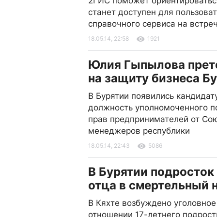
2ГИС поможет ориентироваться
станет доступен для пользова
справочного сервиса на встре
18.05.14, 22:58
1921
Юлия Гыпылова прет
на защиту бизнеса Б
В Бурятии появились кандидат
должность уполномоченного п
прав предпринимателей от Со
менеджеров республики
18.05.14, 22:43
5086
В Бурятии подросток
отца в смертельный 
В Кяхте возбуждено уголовное
отношении 17-летнего подрост