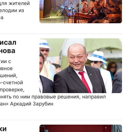
для жителей
елодии из
фа
исал
нова
тии с
ивное
ушений,
о-счетной
 проверке,
ринять по ним правовые решения, направил
шан» Аркадий Зарубин
ки