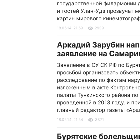
государственной филармонии 
и гостей Улан-Удэ прозвучат м
картин мирового кинематогра
18.05.14, 21:59
2939
Аркадий Зарубин нап
заявление на Самари
Заявление в СУ СК РФ по Буря
просьбой организовать объект
расследование по фактам нар
изложенным в акте Контрольн
палаты Тункинского района по
проведенной в 2013 году, и п
главный редактор газеты «Ар
18.05.14, 21:54
3371
Бурятские болельщи