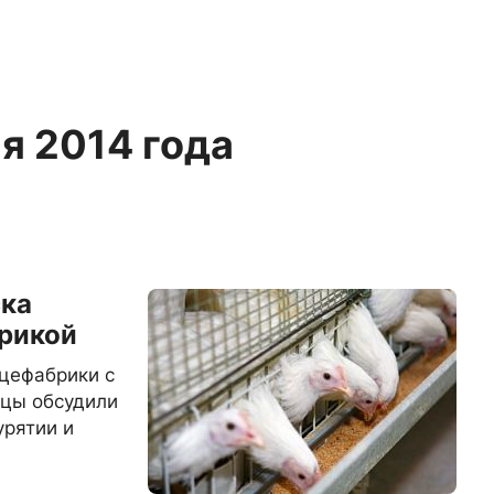
ая 2014 года
ска
рикой
цефабрики с
ицы обсудили
урятии и