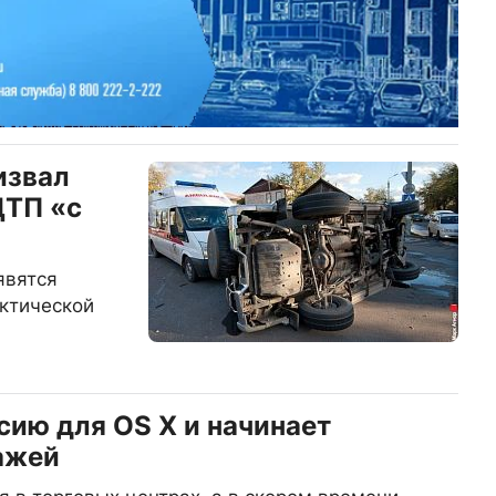
извал
ДТП «с
явятся
ктической
сию для OS X и начинает
ажей