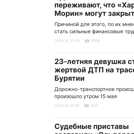
переживают, что «Ха
Морин» могут закры
Причиной для этого, по их мне
стать сильные финансовые тру
18.05.14, 21:43
4958
23-летняя девушка с
жертвой ДТП на трас
Бурятии
Дорожно-транспортное проис
произошло утром 15 мая
18.05.14, 21:26
5251
Судебные приставы