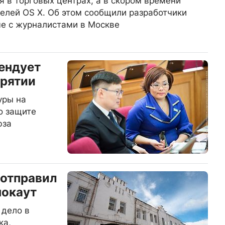
 в торговых центрах, а в скором времени
телей OS X. Об этом сообщили разработчики
че с журналистами в Москве
ендует
урятии
уры на
о защите
юза
 отправил
нокаут
 дело в
ка,