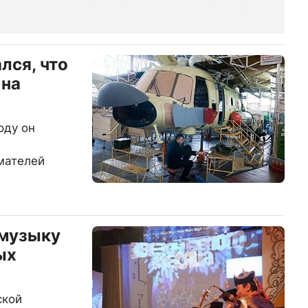
лся, что
 на
оду он
мателей
 музыку
ых
ской