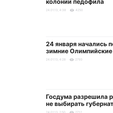
колонии педофила
24.01.13, 4:38
4250
24 января начались 
зимние Олимпийские
24.01.13, 4:28
2793
Госдума разрешила 
не выбирать губерна
24.01.13, 2:50
2712