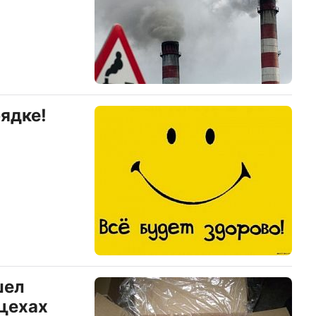
ядке!
шел
цехах