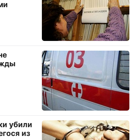
ми
не
ажды
ки убили
гося из