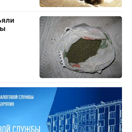
ъяли
ны