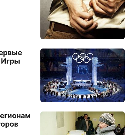
первые
 Игры
регионам
торов