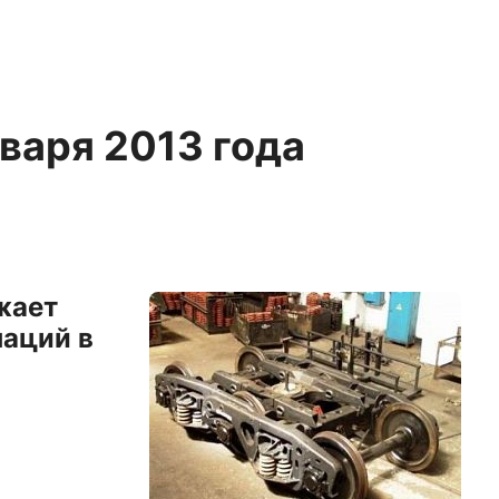
нваря 2013 года
жает
аций в