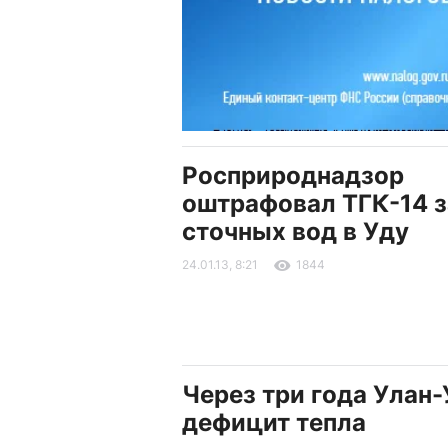
Росприроднадзор
оштрафовал ТГК-14 з
сточных вод в Уду
24.01.13, 8:21
1844
Через три года Улан
дефицит тепла