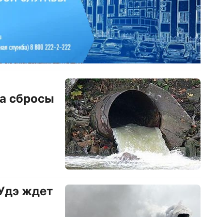
а сбросы
-Удэ ждет