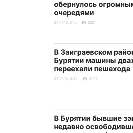
обернулось огромны
очередями
24.01.13, 5:12
2521
В Заиграевском райо
Бурятии машины дв
переехали пешехода
24.01.13, 4:44
3015
В Бурятии бывшие зэ
недавно освободивше