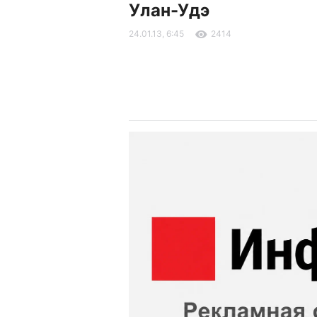
Улан-Удэ
24.01.13, 6:45
2414