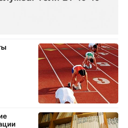
ты
ие
ации