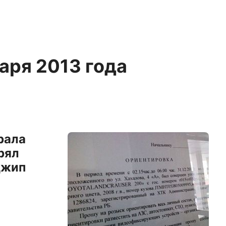
варя 2013 года
рала
рял
джип