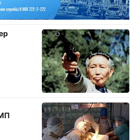
ер
СМП