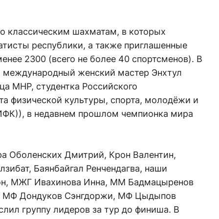
по классическим шахматам, в которых
тисты республики, а также приглашенные
енее 2300 (всего не более 40 спортсменов). В
т международный женский мастер Энхтул
ца МНР, студентка Российского
та физической культуры, спорта, молодёжи и
ФК)), в недавнем прошлом чемпионка мира
а Оболенских Дмитрий, Крон Валентин,
лзибат, Баянбайгал Ренчендагва, наши
он, МЖГ Ивахинова Инна, ММ Бадмацыренов
, МФ Дондуков Сэнгдоржи, МФ Цыдыпов
слил группу лидеров за тур до финиша. В