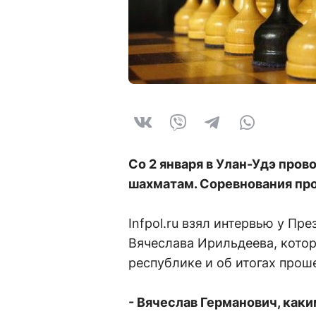
Со 2 января в Улан-Удэ про
шахматам. Соревнования пр
Infpol.ru взял интервью у П
Вячеслава Ирильдеева, котор
республике и об итогах прош
- Вячеслав Германович, как