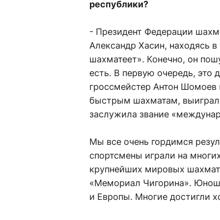
республики?
- Президент Федерации шахм
Александр Хасин, находясь в
шахматеет». Конечно, он пош
есть. В первую очередь, эт
гроссмейстер Антон Шомоев в
быстрым шахматам, выиграл 
заслужила звание «междуна
Мы все очень гордимся резул
спортсмены играли на многих
крупнейших мировых шахма
«Мемориал Чигорина». Юноши
и Европы. Многие достигли х