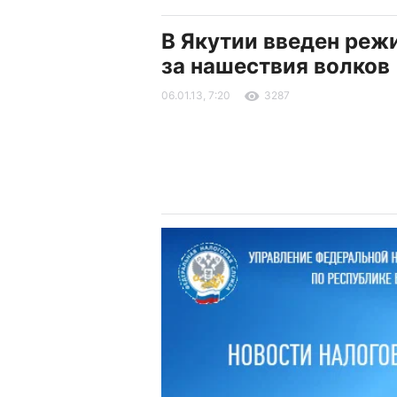
В Якутии введен реж
за нашествия волков
06.01.13, 7:20
3287