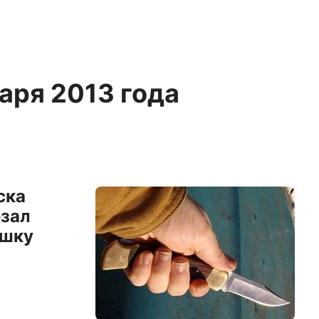
варя 2013 года
ска
езал
ушку