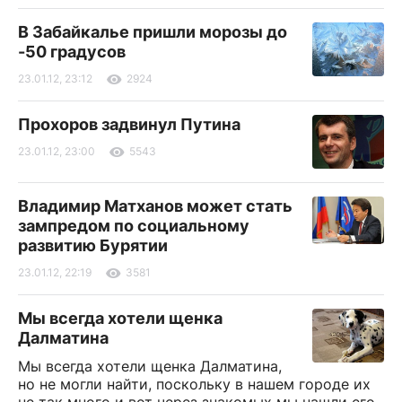
В Забайкалье пришли морозы до
-50 градусов
23.01.12, 23:12
2924
Прохоров задвинул Путина
23.01.12, 23:00
5543
Владимир Матханов может стать
зампредом по социальному
развитию Бурятии
23.01.12, 22:19
3581
Мы всегда хотели щенка
Далматина
Мы всегда хотели щенка Далматина,
но не могли найти, поскольку в нашем городе их
не так много и вот через знакомых мы нашли его