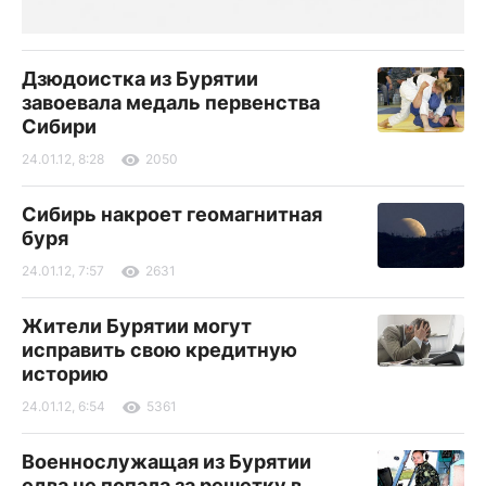
Дзюдоистка из Бурятии
завоевала медаль первенства
Сибири
24.01.12, 8:28
2050
Сибирь накроет геомагнитная
буря
24.01.12, 7:57
2631
Жители Бурятии могут
исправить свою кредитную
историю
24.01.12, 6:54
5361
Военнослужащая из Бурятии
едва не попала за решетку в