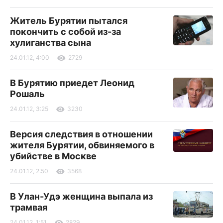
Житель Бурятии пытался
покончить с собой из-за
хулиганства сына
24.01.12, 4:00
2729
В Бурятию приедет Леонид
Рошаль
24.01.12, 3:25
3230
Версия следствия в отношении
жителя Бурятии, обвиняемого в
убийстве в Москве
24.01.12, 2:50
3568
В Улан-Удэ женщина выпала из
трамвая
24.01.12, 1:51
2829