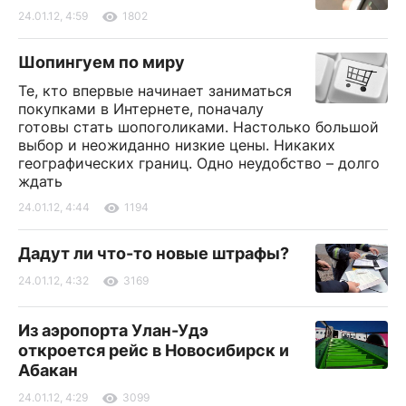
24.01.12, 4:59
1802
Шопингуем по миру
Те, кто впервые начинает заниматься
покупками в Интернете, поначалу
готовы стать шопоголиками. Настолько большой
выбор и неожиданно низкие цены. Никаких
географических границ. Одно неудобство – долго
ждать
24.01.12, 4:44
1194
Дадут ли что-то новые штрафы?
24.01.12, 4:32
3169
Из аэропорта Улан-Удэ
откроется рейс в Новосибирск и
Абакан
24.01.12, 4:29
3099