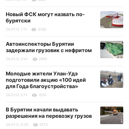
Новый ФСК могут назвать по-
бурятски
24.01.12, 1:11
3382
Автоинспекторы Бурятии
задержали грузовик с нефритом
24.01.12, 0:41
2950
Молодые жители Улан-Удэ
подготовили акцию «100 идей
для Года благоустройства»
24.01.12, 0:11
1874
В Бурятии начали выдавать
разрешения на перевозку грузов
24.01.12, 0:00
2573