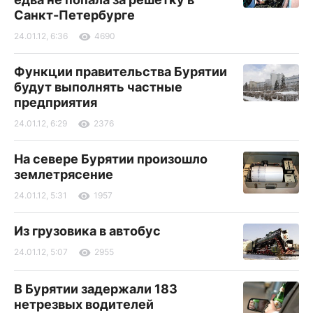
Санкт-Петербурге
24.01.12, 6:36
4690
Функции правительства Бурятии
будут выполнять частные
предприятия
24.01.12, 6:29
2376
На севере Бурятии произошло
землетрясение
24.01.12, 5:31
1957
Из грузовика в автобус
24.01.12, 5:07
2955
В Бурятии задержали 183
нетрезвых водителей