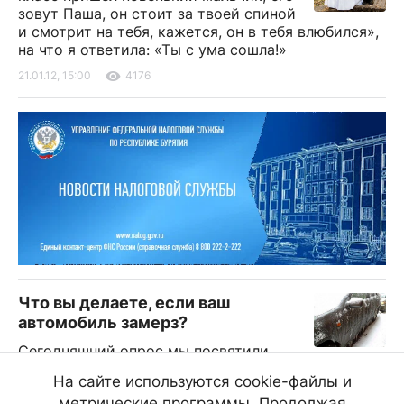
зовут Паша, он стоит за твоей спиной
и смотрит на тебя, кажется, он в тебя влюбился»,
на что я ответила: «Ты с ума сошла!»
21.01.12, 15:00
4176
Что вы делаете, если ваш
автомобиль замерз?
Сегодняшний опрос мы посвятили
теме животрепещущей. Выслушав некоторых
На сайте используются cookie-файлы и
респондентов, можно поразиться, насколько же
метрические программы. Продолжая