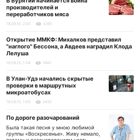
В Бурятии начинается война
производителей и
переработчиков мяса
18.06.10, 2:00
3265
Открытие ММКФ: Михалков представил
"наглого" Бессона, а Авдеев наградил Клода
Лелуша
18.06.10, 1:34
1842
В Улан-Удэ начались скрытые
проверки в маршрутных
микроатобусах
18.06.10, 1:00
2425
По дороге разочарований
Была такая песня у мною любимой
группы «Воскресенье». Живу немало,
потому и разочарованиям несть