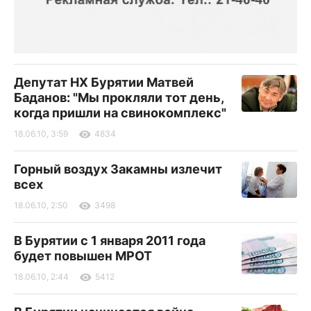
Депутат НХ Бурятии Матвей
Баданов: "Мы прокляли тот день,
когда пришли на свинокомплекс"
18.06.10, 3:59
4834
Горный воздух Закамны излечит
всех
18.06.10, 2:50
3498
В Бурятии с 1 января 2011 года
будет повышен МРОТ
18.06.10, 2:44
5412