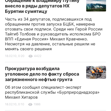
Обращение к Владимиру Путину
внесло в ряды депутатов НХ
Бурятии сумятицу
Часть из 34 депутатов, подписавшихся под
обращением против запуска БЦБК, намерена
отозвать свои подписи. Среди них Герой России
Тайгиб Толбоев и руководитель исполкома БРО
ВПП «Единая Россия» Михаил Кравченко.
Несмотря на давление, остальные решили не
менять своего решения
18.02.10, 0:20
4422
Прокуратура возбудила
уголовное дело по факту сброса
загрязненного нефтью грунта
Об этом сообщил специалист-эксперт
республиканской службы «Бурприроднадзора»
Михаил Хитаров
18.02.10, 0:10
1986