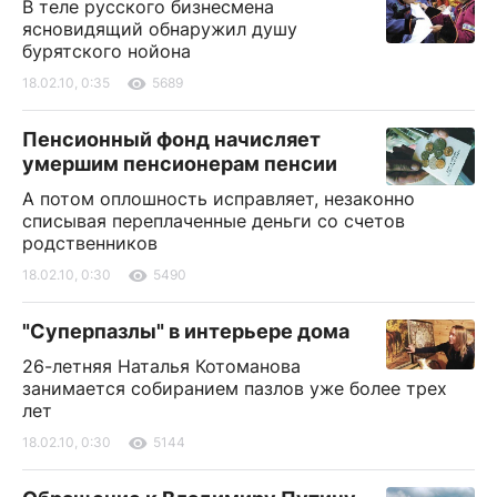
В теле русского бизнесмена
ясновидящий обнаружил душу
бурятского нойона
18.02.10, 0:35
5689
Пенсионный фонд начисляет
умершим пенсионерам пенсии
А потом оплошность исправляет, незаконно
списывая переплаченные деньги со счетов
родственников
18.02.10, 0:30
5490
"Суперпазлы" в интерьере дома
26-летняя Наталья Котоманова
занимается собиранием пазлов уже более трех
лет
18.02.10, 0:30
5144