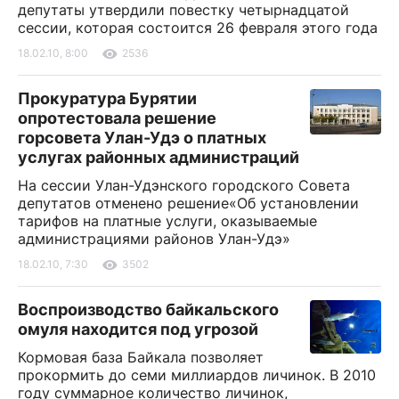
депутаты утвердили повестку четырнадцатой
сессии, которая состоится 26 февраля этого года
18.02.10, 8:00
2536
Прокуратура Бурятии
опротестовала решение
горсовета Улан-Удэ о платных
услугах районных администраций
На сессии Улан-Удэнского городского Совета
депутатов отменено решение«Об установлении
тарифов на платные услуги, оказываемые
администрациями районов Улан-Удэ»
18.02.10, 7:30
3502
Воспроизводство байкальского
омуля находится под угрозой
Кормовая база Байкала позволяет
прокормить до семи миллиардов личинок. В 2010
году суммарное количество личинок,