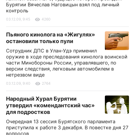
Бурятии Вячеслав Наговицын взял под личный
контроль
03.12.09, 9:45
4260
Пьяного кинолога на «Жигулях»
остановили только пули
Сотрудник ДПС в Улан-Удэ применил
оружие в ходе преследования кинолога воинской
части Минобороны России, управлявшего, по
версии следствия, легковым автомобилем в
нетрезвом виде
03.12.09, 9:40
2764
Народный Хурал Бурятии
утвердил «комендантский час»
для подростков
Очередная 13 сессия Бурятского парламента
приступила к работе 3 декабря. В повестке дня 27
вопросов