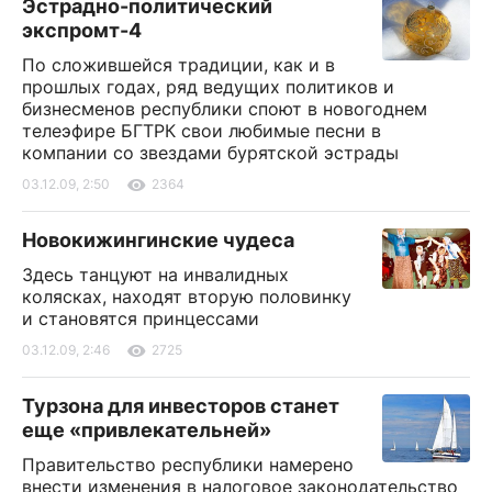
Эстрадно-политический
экспромт-4
По сложившейся традиции, как и в
прошлых годах, ряд ведущих политиков и
бизнесменов республики споют в новогоднем
телеэфире БГТРК свои любимые песни в
компании со звездами бурятской эстрады
03.12.09, 2:50
2364
Новокижингинские чудеса
Здесь танцуют на инвалидных
колясках, находят вторую половинку
и становятся принцессами
03.12.09, 2:46
2725
Турзона для инвесторов станет
еще «привлекательней»
Правительство республики намерено
внести изменения в налоговое законодательство