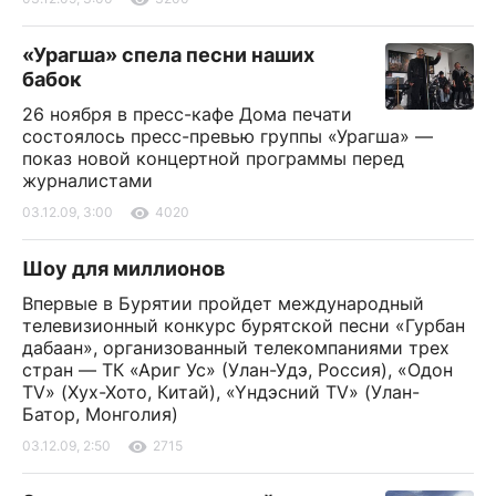
«Урагша» спела песни наших
бабок
26 ноября в пресс-кафе Дома печати
состоялось пресс-превью группы «Урагша» —
показ новой концертной программы перед
журналистами
03.12.09, 3:00
4020
Шоу для миллионов
Впервые в Бурятии пройдет международный
телевизионный конкурс бурятской песни «Гурбан
дабаан», организованный телекомпаниями трех
стран — ТК «Ариг Ус» (Улан-Удэ, Россия), «Одон
TV» (Хух-Хото, Китай), «Yндэсний TV» (Улан-
Батор, Монголия)
03.12.09, 2:50
2715