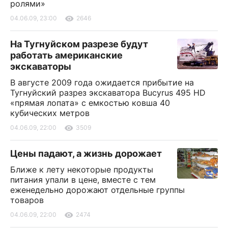
ролями»
04.06.09, 23:00
2646
На Тугнуйском разрезе будут
работать американские
экскаваторы
В августе 2009 года ожидается прибытие на
Тугнуйский разрез экскаватора Bucyrus 495 HD
«прямая лопата» с емкостью ковша 40
кубических метров
04.06.09, 22:00
3509
Цены падают, а жизнь дорожает
Ближе к лету некоторые продукты
питания упали в цене, вместе с тем
еженедельно дорожают отдельные группы
товаров
04.06.09, 22:00
2474