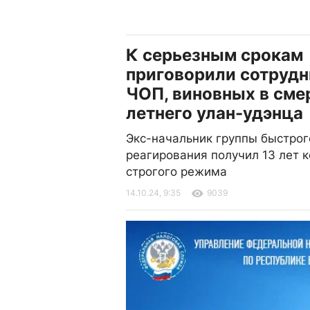
К серьезным срокам
приговорили сотрудн
ЧОП, виновных в смер
летнего улан-удэнца
Экс-начальник группы быстрог
реагирования получил 13 лет 
строгого режима
14.10.24, 9:35
9039