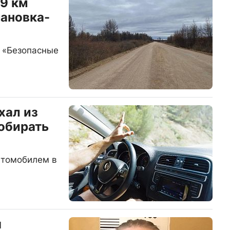
9 км
ановка-
 «Безопасные
хал из
обирать
втомобилем в
я