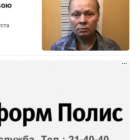
вою
уста