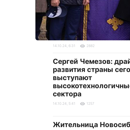
14.10.24, 6:31
2882
Сергей Чемезов: дра
развития страны сег
выступают
высокотехнологичны
сектора
14.10.24, 5:41
1257
Жительница Новоси