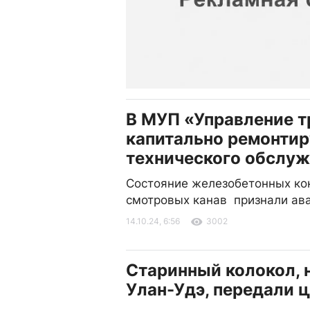
В МУП «Управление 
капитально ремонтир
технического обслу
Состояние железобетонных ко
смотровых канав признали а
14.10.24, 6:56
3002
Старинный колокол, 
Улан-Удэ, передали 