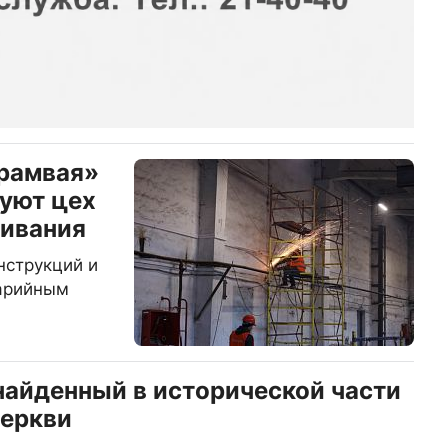
трамвая»
уют цех
живания
нструкций и
варийным
найденный в исторической части
церкви