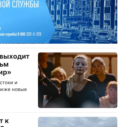
 выходит
льм
мир»
стоки и
также новые
т к