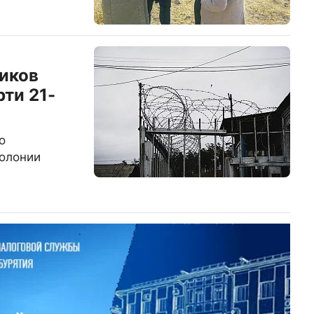
иков
ти 21-
о
колонии