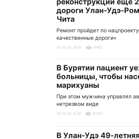
реконструкции еще 2
дороги Улан-Удэ-Ром
Чита
Ремонт пройдет по нацпроекту
качественные дороги»
14.10.24, 9:00
4165
В Бурятии пациент уе
больницы, чтобы нас
марихуаны
При этом мужчина управлял а
нетрезвом виде
14.10.24, 8:26
4045
В Улан-Удэ 49-летня