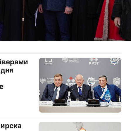
йверами
одня
е
бирска