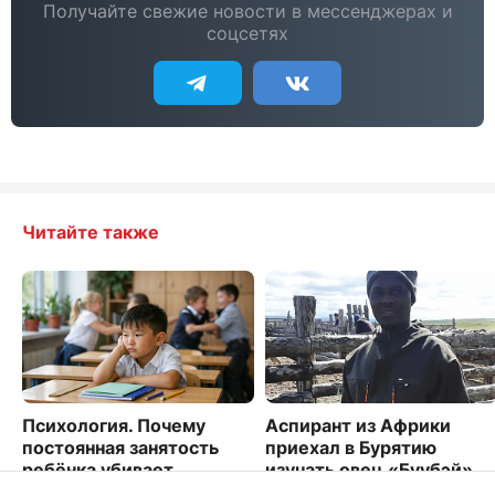
Получайте свежие новости в мессенджерах и
соцсетях
Читайте также
Психология. Почему
Аспирант из Африки
постоянная занятость
приехал в Бурятию
ребёнка убивает
изучать овец «Буубэй»
креативность