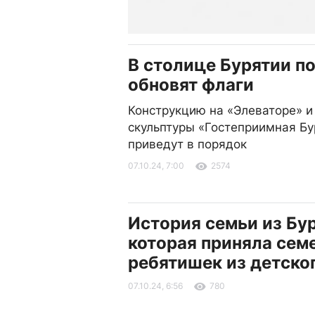
В столице Бурятии п
обновят флаги
Конструкцию на «Элеваторе» и
скульптуры «Гостеприимная Бу
приведут в порядок
07.10.24, 7:00
2574
История семьи из Бур
которая приняла сем
ребятишек из детско
07.10.24, 6:56
780