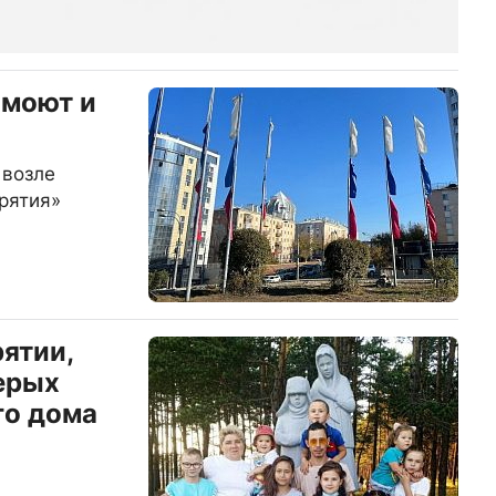
омоют и
 возле
рятия»
ятии,
ерых
го дома