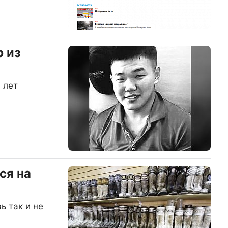
р из
 лет
ся на
ь так и не