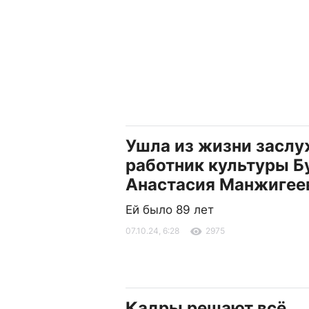
Ушла из жизни засл
работник культуры Б
Анастасия Манжигее
Ей было 89 лет
07.10.24, 6:28
2975
Кадры решают всё