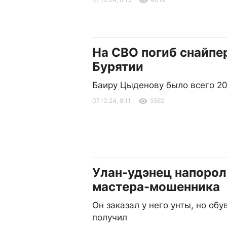
На СВО погиб снайпе
Бурятии
Баиру Цыденову было всего 20
07.10.24, 8:11
5562
Улан-удэнец напорол
мастера-мошенника
Он заказал у него унты, но обув
получил