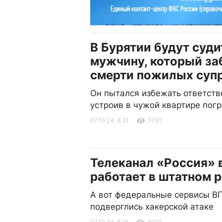
В Бурятии будут суди
мужчину, который за
смерти пожилых суп
Он пытался избежать ответств
устроив в чужой квартире пог
07.10.24, 8:31
3761
Телеканал «Россия» 
работает в штатном 
А вот федеральные сервисы В
подверглись хакерской атаке
07.10.24, 8:15
4019