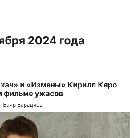
тября 2024 года
юхач» и «Измены» Кирилл Кяро
м фильме ужасов
л Баяр Барадиев