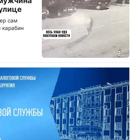
 мужчина
 улице
ер сам
л карабин