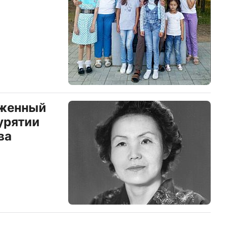
уженный
урятии
ва