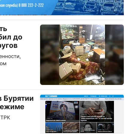
ть
бил до
ругов
енности,
ром
в Бурятии
режиме
ГТРК