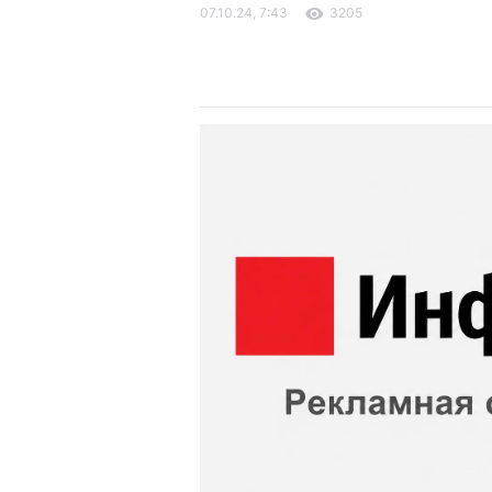
07.10.24, 7:43
3205