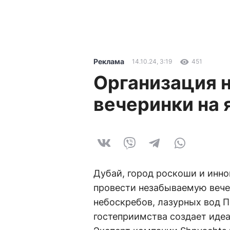
Реклама
14.10.24, 3:19
451
Организация 
вечеринки на 
Дубай, город роскоши и инн
провести незабываемую вече
небоскребов, лазурных вод П
гостеприимства создает идеа