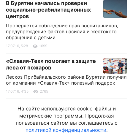
В Бурятии начались проверки
социально-реабилитационных
центров
Проверяется соблюдение прав воспитанников,
предупреждение фактов насилия и жестокого
обращения с детьми
17.07.16, 5:28
1699
«Славия-Тех» помогает в защите
леса от пожаров
Лесхоз Прибайкальского района Бурятии получил
от компании «Славия-Тех» полезный подарок
17.07.16, 4:35
2765
В Бурятии эвакуировали туриста, погибшего
На сайте используются cookie-файлы и
при сплаве по реке
метрические программы. Продолжая
Спасательная операция длилась пять часов
пользоваться сайтом вы соглашаетесь с
политикой конфиденциальности
.
17.07.16, 3:30
1943