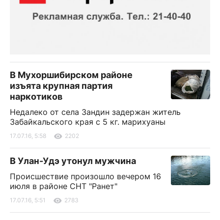
В Мухоршибирском районе
изъята крупная партия
наркотиков
Недалеко от села Зандин задержан житель
Забайкальского края с 5 кг. марихуаны
17.07.16, 5:58
2202
В Улан-Удэ утонул мужчина
Происшествие произошло вечером 16
июля в районе СНТ "Ранет"
17.07.16, 5:51
2783