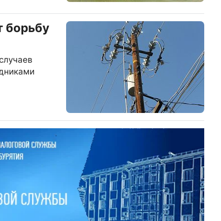
т борьбу
случаев
удниками