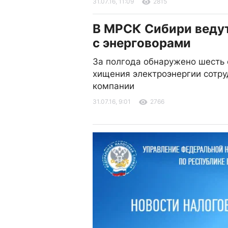
31.07.16, 11:09
2815
В МРСК Сибири веду
с энерговорами
За полгода обнаружено шесть 
хищения электроэнергии сотр
компании
31.07.16, 9:01
2766