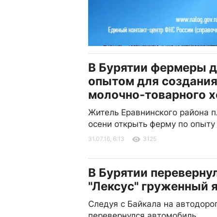
В Бурятии фермеры д
опытом для создани
молочно-товарного х
Житель Еравнинского района п
осени открыть ферму по опыту
31.07.16, 6:13
3125
В Бурятии переверну
"Лексус" груженный 
Следуя с Байкала на автодоро
перевернулся автомобиль