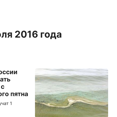
юля 2016 года
оссии
ать
 с
го пятна
чат 1