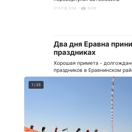
31.07.16, 5:34
5328
Два дня Еравна прини
праздниках
Хорошая примета - долгождан
праздников в Еравнинском рай
1 / 23