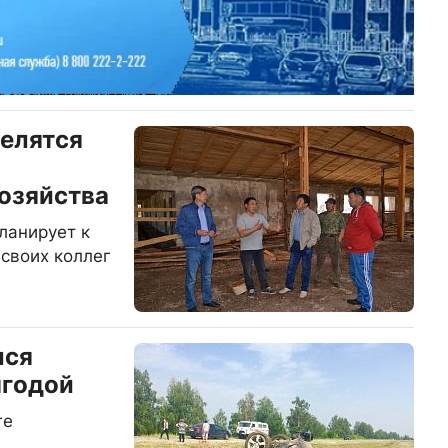
елятся
я
озяйства
ланирует к
 своих коллег
лся
ягодой
ге