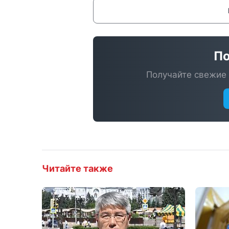
По
Получайте свежие 
Читайте также