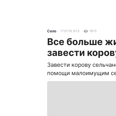
Село
17.07.16, 6:13
1673
Все больше жи
завести коров
Завести корову сельчан
помощи малоимущим с