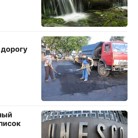
 дорогу
ный
список