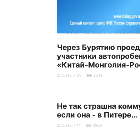
Через Бурятию проед
участники автопробе
«Китай-Монголия-Ро
25.06.12, 7:33
2249
Не так страшна комм
если она - в Питере…
25.06.12, 7:14
6969