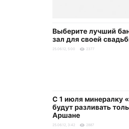
Выберите лучший ба
зал для своей свадьб
25.06.12, 5:00
2377
С 1 июля минералку 
будут разливать толь
Аршане
25.06.12, 3:42
2887