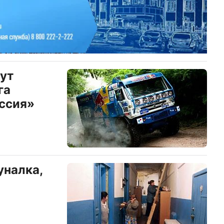
ут
га
ссия»
уналка,