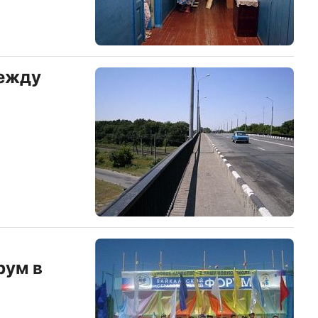
между
рум в