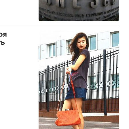
оя
ть