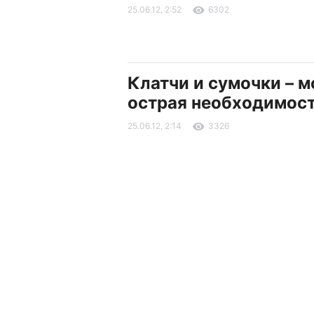
25.06.12, 2:52
6302
Клатчи и сумочки – м
острая необходимос
25.06.12, 2:14
3326