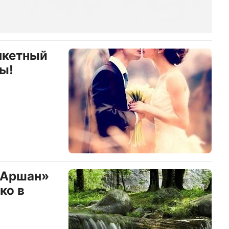
нкетный
ы!
«Аршан»
ко в