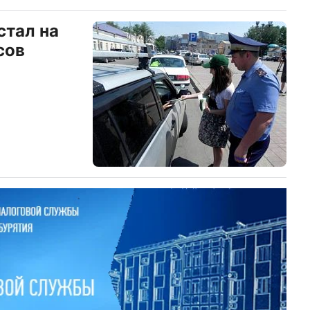
стал на
сов