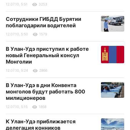
12.07.10, 5:51
3253
Сотрудники ГИБДД Бурятии
поблагодарили водителей
12.07.10, 5:50
1579
В Улан-Удэ приступил к работе
новый Генеральный консул
Монголии
12.07.10, 5:24
2866
В Улан-Удэ в дни Конвента
монголов будут работать 800
милиционеров
12.07.10, 5:15
1868
К Улан-Удэ приближается
делегация конников