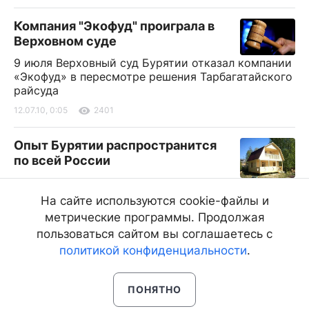
Компания "Экофуд" проиграла в
Верховном суде
9 июля Верховный суд Бурятии отказал компании
«Экофуд» в пересмотре решения Тарбагатайского
райсуда
12.07.10, 0:05
2401
Опыт Бурятии распространится
по всей России
11.07.10, 23:50
2549
На сайте используются cookie-файлы и
В Улан-Удэ нашли целебный
метрические программы. Продолжая
источник
пользоваться сайтом вы соглашаетесь с
политикой конфиденциальности
.
11.07.10, 23:45
2450
ПОНЯТНО