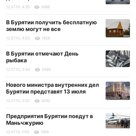
12.07.10, 4:26
3888
В Бурятии получить бесплатную
землю могут не все
12.07.10, 4:00
1828
В Бурятии отмечают День
рыбака
12.07.10, 3:44
3485
Нового министра внутренних дел
Бурятии представят 13 июля
12.07.10, 3:20
2092
Предприятия Бурятии поедут в
Маньчжурию
12.07.10, 1:05
1956