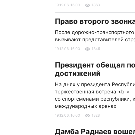
19.12.06, 16:00
1863
Право второго звонк
После дорожно-транспортного
вызывают представителей стр
19.12.06, 16:00
1845
Президент обещал п
достижений
На днях у президента Республ
торжественная встреча <br>
со спортсменами республики, 
международных аренах
19.12.06, 16:00
1828
Дамба Раднаев вошел