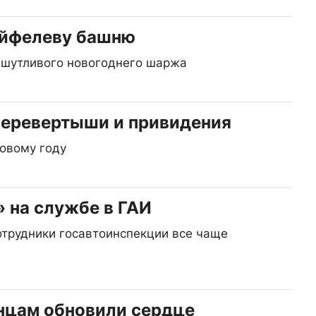
Эйфелеву башню
 шутливого новогоднего шаржа
перевертыши и привидения
Новому году
 на службе в ГАИ
сотрудники госавтоинспекции все чаще
нцам обновили сердце