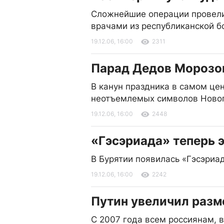
Сложнейшие операции провели
врачами из республиканской 
19.12.06, 16:00
2311
Парад Дедов Морозов
В канун праздника в самом це
неотъемлемых символов Новог
19.12.06, 16:00
2448
«Гэсэриада» теперь 
В Бурятии появилась «Гэсэриа
19.12.06, 16:00
2242
Путин увеличил разм
С 2007 года всем россиянам, 