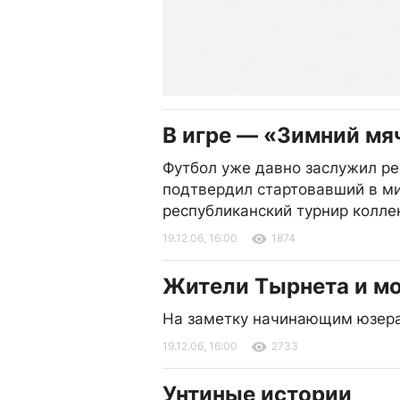
В игре — «Зимний мя
Футбол уже давно заслужил ре
подтвердил стартовавший в м
республиканский турнир колле
19.12.06, 16:00
1874
Жители Тырнета и м
На заметку начинающим юзер
19.12.06, 16:00
2733
Унтиные истории