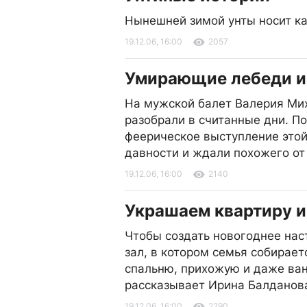
Нынешней зимой унты носит ка
19.12.06, 16:00
2057
Умирающие лебеди и
На мужской балет Валерия Ми
разобрали в считанные дни. П
феерическое выступление этой
давности и ждали похожего от
19.12.06, 16:00
2140
Украшаем квартиру и 
Чтобы создать новогоднее нас
зал, в котором семья собирает
спальню, прихожую и даже ванн
рассказывает Ирина Балданова
19.12.06, 16:00
2290