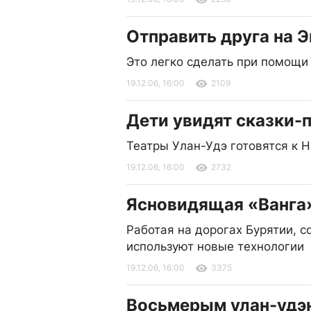
Отправить друга на 
Это легко сделать при помощи
19.12.06, 16:00
2109
Дети увидят сказки-
Театры Улан-Удэ готовятся к 
19.12.06, 16:00
2732
Ясновидящая «Ванга»
Работая на дорогах Бурятии, 
используют новые технологии
19.12.06, 16:00
3375
Восьмерым улан-удэ