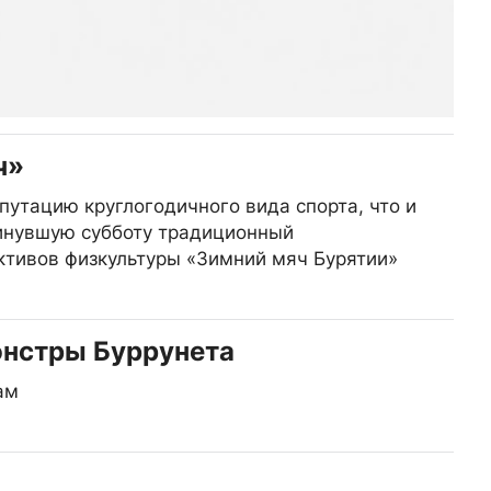
ч»
путацию круглогодичного вида спорта, что и
инувшую субботу традиционный
ктивов физкультуры «Зимний мяч Бурятии»
онстры Буррунета
ам