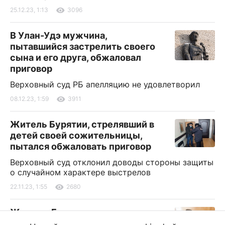
25.12.23, 1:13
3096
В Улан-Удэ мужчина,
пытавшийся застрелить своего
сына и его друга, обжаловал
приговор
Верховный суд РБ апелляцию не удовлетворил
08.12.23, 1:59
3911
Житель Бурятии, стрелявший в
детей своей сожительницы,
пытался обжаловать приговор
Верховный суд отклонил доводы стороны защиты
о случайном характере выстрелов
22.11.23, 1:55
2680
Жителю Бурятии,
изнасиловавшего собственную