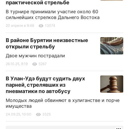
практической стрельбе
В турнире принимали участие около 60
сильнейших стрелков Дальнего Востока
20 апреля в 9:48
13074
В районе Бурятии неизвестные
открыли стрельбу
Двое мужчин пострадали
26.10.25, 9:19
5267
В Улан-Удэ будут судить двух
парней, стрелявших из
пневматики по автобусу
Молодых людей обвиняют в хулиганстве и порче
имущества
24.09.25, 10:00
3525