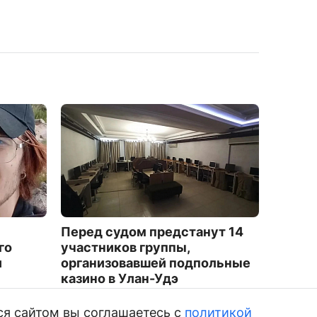
Перед судом предстанут 14
22-лет
го
участников группы,
Иволг
и
организовавшей подпольные
2246
казино в Улан-Удэ
3556
ся сайтом вы соглашаетесь с
политикой