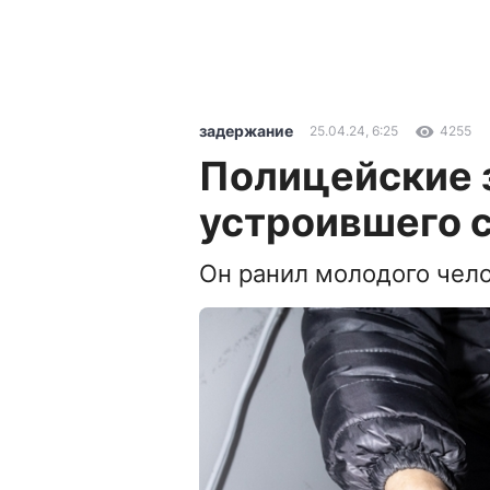
задержание
25.04.24, 6:25
4255
Полицейские 
устроившего с
Он ранил молодого чело