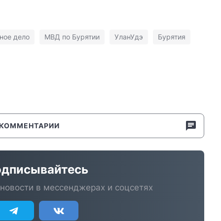
ное дело
МВД по Бурятии
УланУдэ
Бурятия
КОММЕНТАРИИ
дписывайтесь
новости в мессенджерах и соцсетях