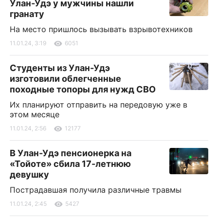
Улан-Удэ у мужчины нашли
гранату
На место пришлось вызывать взрывотехников
11.01.24, 3:19
6051
Студенты из Улан-Удэ
изготовили облегченные
походные топоры для нужд СВО
Их планируют отправить на передовую уже в
этом месяце
11.01.24, 2:56
12177
В Улан-Удэ пенсионерка на
«Тойоте» сбила 17-летнюю
девушку
Пострадавшая получила различные травмы
11.01.24, 2:45
5427