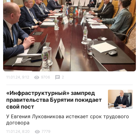
11.01.24, 9:12
9706
2
«Инфраструктурный» зампред
правительства Бурятии покидает
свой пост
У Евгения Луковникова истекает срок трудового
договора
11.01.24, 8:20
7779