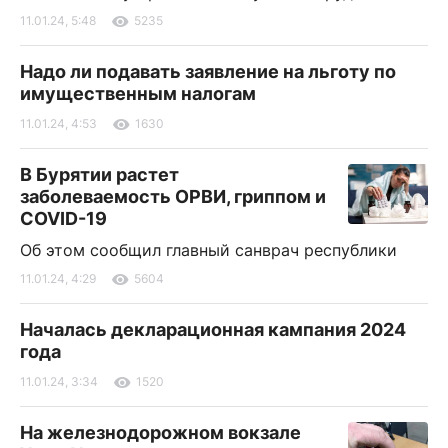
11.01.24, 5:48
5235
Надо ли подавать заявление на льготу по
имущественным налогам
11.01.24, 4:53
1630
В Бурятии растет
заболеваемость ОРВИ, гриппом и
COVID-19
Об этом сообщил главный санврач республики
11.01.24, 4:29
5604
Началась декларационная кампания 2024
года
11.01.24, 3:34
1520
На железнодорожном вокзале