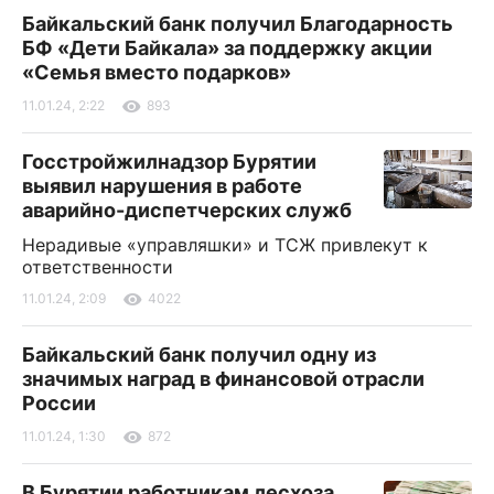
Байкальский банк получил Благодарность
БФ «Дети Байкала» за поддержку акции
«Семья вместо подарков»
11.01.24, 2:22
893
Госстройжилнадзор Бурятии
выявил нарушения в работе
аварийно-диспетчерских служб
Нерадивые «управляшки» и ТСЖ привлекут к
ответственности
11.01.24, 2:09
4022
Байкальский банк получил одну из
значимых наград в финансовой отрасли
России
11.01.24, 1:30
872
В Бурятии работникам лесхоза