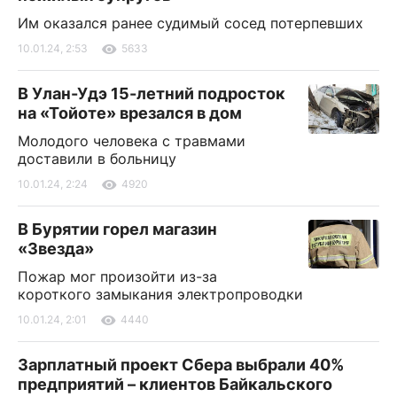
Им оказался ранее судимый сосед потерпевших
10.01.24, 2:53
5633
В Улан-Удэ 15-летний подросток
на «Тойоте» врезался в дом
Молодого человека с травмами
доставили в больницу
10.01.24, 2:24
4920
В Бурятии горел магазин
«Звезда»
Пожар мог произойти из-за
короткого замыкания электропроводки
10.01.24, 2:01
4440
Зарплатный проект Сбера выбрали 40%
предприятий – клиентов Байкальского